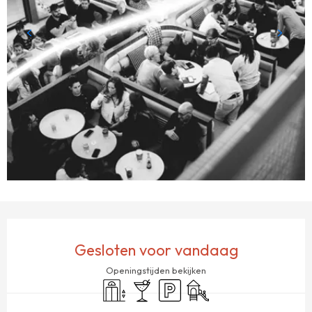
OPENINGSTIJDEN EN CONTACTGEGEVENS
Gesloten voor vandaag
Openingstijden bekijken
Lift
Bar / Versnaperingsbar
Parkeerplaats
Kinderspelen / Speelruimt