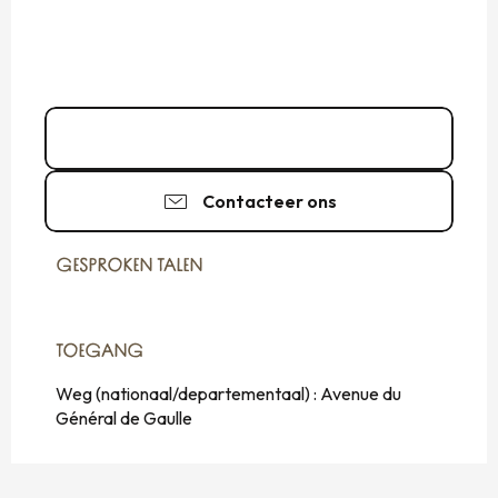
02 59 10 18
▒▒
Contacteer ons
GESPROKEN TALEN
GESPROKEN TALEN
TOEGANG
TOEGANG
Weg (nationaal/departementaal) : Avenue du
Général de Gaulle