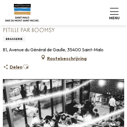
Aller
Home
Wonen zoals thuis
Waar eten
Restaurants
au
PETILLE par Boomsy
contenu
MENU
principal
PETILLE PAR BOOMSY
BRASSERIE
81, Avenue du Général de Gaulle, 35400 Saint-Malo
Routebeschrijving
Ajouter aux favoris
Delen