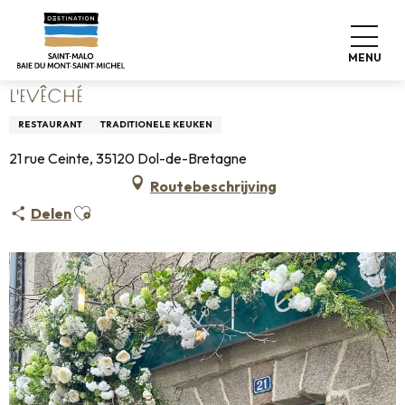
Aller
Home
Wonen zoals thuis
Waar eten
Restaurants
au
L'Evêché
contenu
MENU
principal
L'EVÊCHÉ
RESTAURANT
TRADITIONELE KEUKEN
21 rue Ceinte, 35120 Dol-de-Bretagne
Routebeschrijving
Ajouter aux favoris
Delen