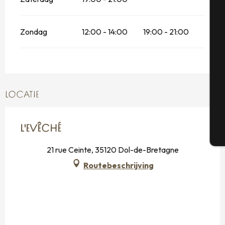
A
Zondag
12:00 - 14:00
19:00 - 21:00
Se
G
LOCATIE
L'EVÊCHÉ
T
21 rue Ceinte, 35120 Dol-de-Bretagne
Routebeschrijving