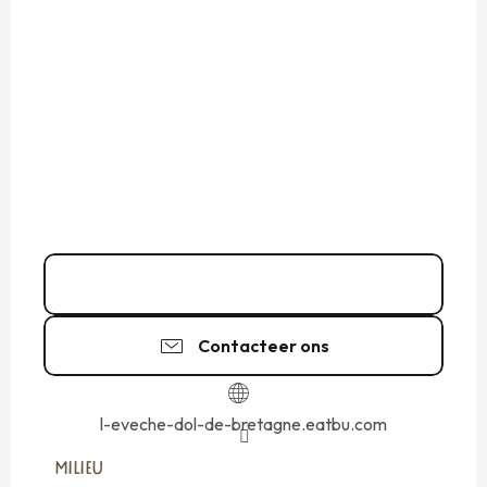
02 99 48 40
▒▒
Contacteer ons
l-eveche-dol-de-bretagne.eatbu.com
MILIEU
MILIEU