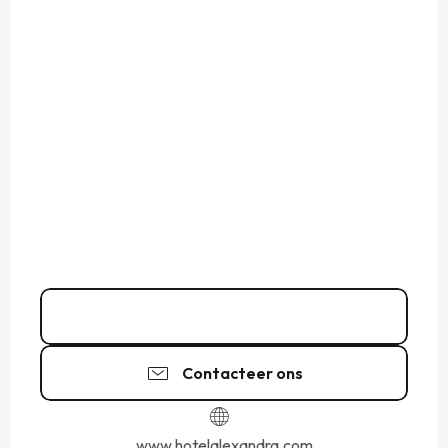
02 99 56 11
▒▒
Contacteer ons
www.hotelalexandra.com