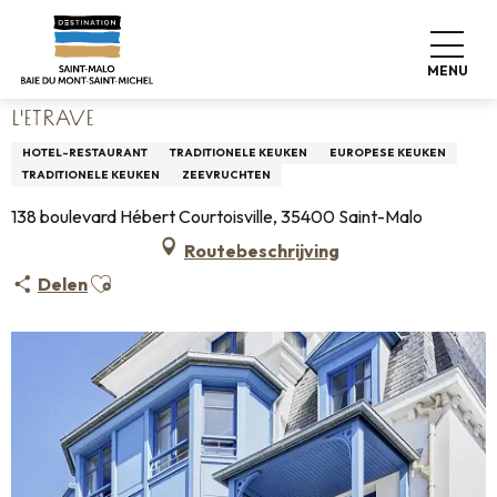
Aller
Home
Wonen zoals thuis
Waar eten
Restaurants
au
L'Etrave
contenu
MENU
principal
L'ETRAVE
HOTEL-RESTAURANT
TRADITIONELE KEUKEN
EUROPESE KEUKEN
TRADITIONELE KEUKEN
ZEEVRUCHTEN
138 boulevard Hébert Courtoisville, 35400 Saint-Malo
Routebeschrijving
Ajouter aux favoris
Delen