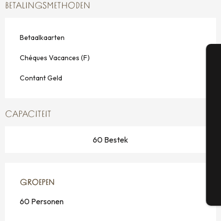
BETALINGSMETHODEN
Betaalkaarten
Chéques Vacances (F)
A
Contant Geld
Se
CAPACITEIT
60 Bestek
G
GROEPEN
GROEPEN
T
60 Personen