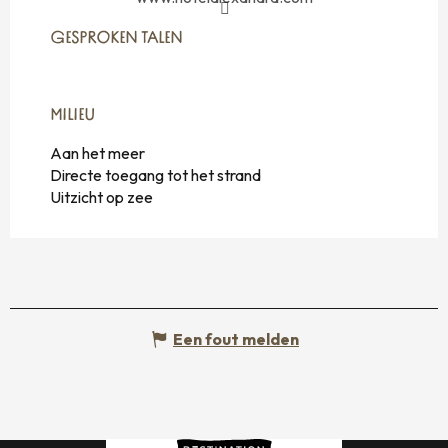
GESPROKEN TALEN
GESPROKEN TALEN
MILIEU
MILIEU
Aan het meer
Directe toegang tot het strand
Uitzicht op zee
Een fout melden