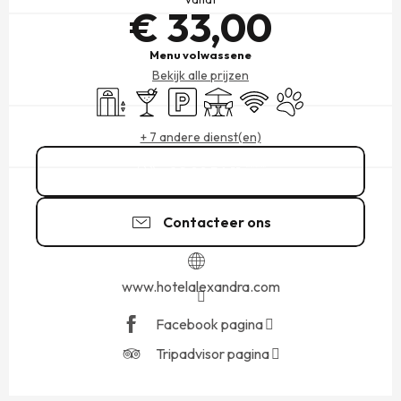
€ 33,00
Menu volwassene
Bekijk alle prijzen
Lift
Bar / Versnaperingsbar
Parkeerplaats
Terras
Wifi
Dieren toegelaten
+ 7 andere dienst(en)
02 99 56 11
▒▒
Contacteer ons
www.hotelalexandra.com
Facebook pagina
Tripadvisor pagina