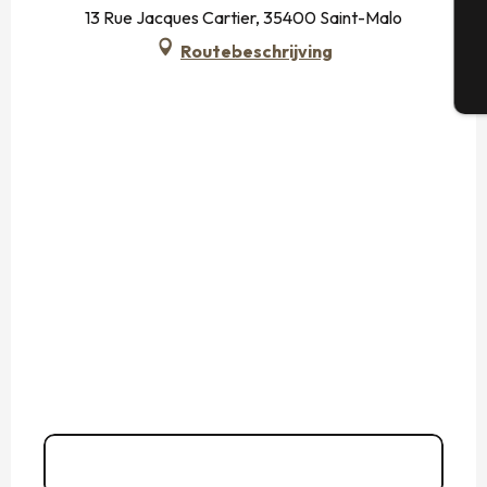
G
13 Rue Jacques Cartier, 35400 Saint-Malo
Routebeschrijving
T
02 23 15 65
▒▒