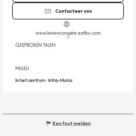
Contacteer ons
www.lenewcorsaire.eatbu.com
GESPROKEN TALEN
GESPROKEN TALEN
MILIEU
MILIEU
In het centrum :
Intra-Muros
Een fout melden