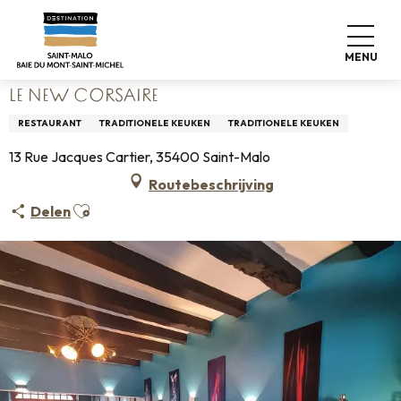
Aller
Home
Wonen zoals thuis
Waar eten
Restaurants
au
Le New Corsaire
contenu
MENU
principal
LE NEW CORSAIRE
RESTAURANT
TRADITIONELE KEUKEN
TRADITIONELE KEUKEN
13 Rue Jacques Cartier, 35400 Saint-Malo
Routebeschrijving
Ajouter aux favoris
Delen