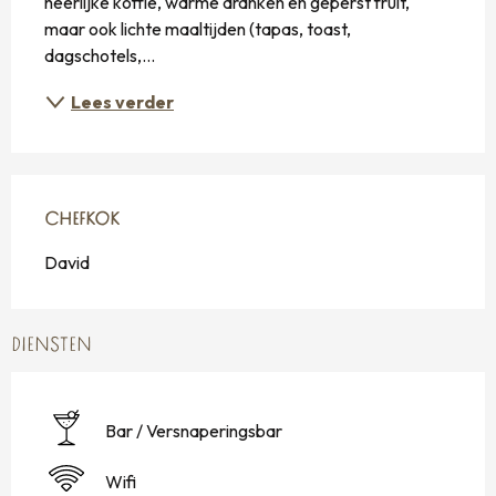
heerlijke koffie, warme dranken en geperst fruit, 
maar ook lichte maaltijden (tapas, toast, 
dagschotels,...
Lees verder
CHEFKOK
CHEFKOK
David
DIENSTEN
Bar / Versnaperingsbar
Wifi