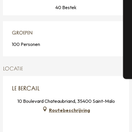
40 Bestek
Se
GROEPEN
GROEPEN
100 Personen
G
LOCATIE
T
LE BERCAIL
10 Boulevard Chateaubriand, 35400 Saint-Malo
Routebeschrijving