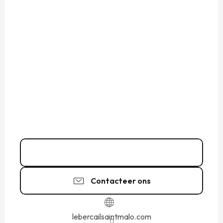
09 51 22 10
▒▒
Contacteer ons
lebercailsaintmalo.com