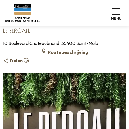
Aller
Home
Wonen zoals thuis
Waar eten
Restaurants
au
Le Bercail
contenu
MENU
principal
LE BERCAIL
10 Boulevard Chateaubriand, 35400 Saint-Malo
Routebeschrijving
Ajouter aux favoris
Delen