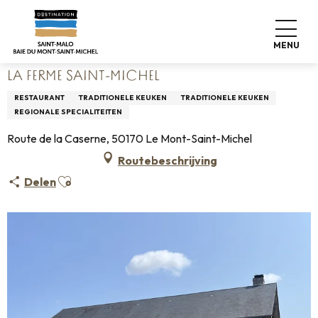
Aller
Home
Wonen zoals thuis
Waar eten
Restaurants
au
La Ferme Saint-Michel
contenu
MENU
principal
LA FERME SAINT-MICHEL
RESTAURANT
TRADITIONELE KEUKEN
TRADITIONELE KEUKEN
REGIONALE SPECIALITEITEN
Route de la Caserne, 50170 Le Mont-Saint-Michel
Routebeschrijving
Ajouter aux favoris
Delen