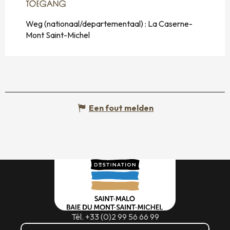
TOEGANG
TOEGANG
Weg (nationaal/departementaal) : La Caserne-
Mont Saint-Michel
Een fout melden
Tél. +33 (0)2 99 56 66 99