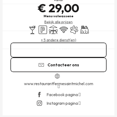
€ 29,00
Menu volwassene
Bekijk alle prijzen
Bar / Versnaperingsbar
Parkeerplaats
Terras
Wifi
Dieren toegelaten
Banket
+ 5 andere dienst(en)
02 33 58 46
▒▒
Contacteer ons
www.restaurantfermesaintmichel.com
Facebook pagina
Instagram pagina