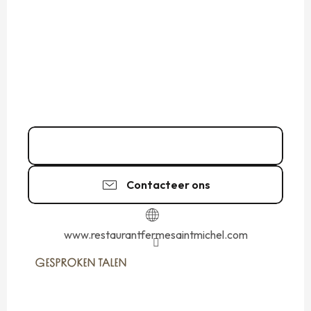
02 33 58 46
▒▒
Contacteer ons
www.restaurantfermesaintmichel.com
GESPROKEN TALEN
GESPROKEN TALEN