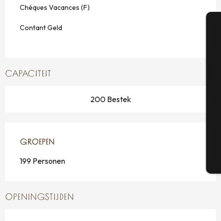
Chéques Vacances (F)
Contant Geld
A
CAPACITEIT
Se
200 Bestek
G
GROEPEN
GROEPEN
199 Personen
T
OPENINGSTIJDEN