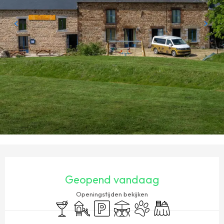
OPENINGSTIJDEN EN CONTACTGEGEVENS
Geopend vandaag
Openingstijden bekijken
Bar / Versnaperingsbar
Kinderspelen / Speelruimte
Parkeerplaats
Terras
Dieren toegelaten
Banket