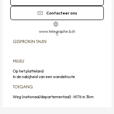
Contacteer ons
www.telegraphe.bzh
GESPROKEN TALEN
GESPROKEN TALEN
MILIEU
MILIEU
Op het platteland
In de nabijheid van een wandelroute
TOEGANG
TOEGANG
Weg (nationaal/departementaal) : N176 in 3km