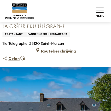
Aller
Home
Wonen zoals thuis
Waar eten
Restaurants
au
La Crêperie du Télégraphe
contenu
MENU
principal
LA CRÊPERIE DU TÉLÉGRAPHE
RESTAURANT
PANNENKOEKENRESTAURANT
1 le Télégraphe, 35120 Saint-Marcan
Routebeschrijving
Ajouter aux favoris
Delen