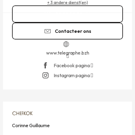
+ 3 andere dienst(en)
02 99 80 30
▒▒
Contacteer ons
www.telegraphe.bzh
Facebook pagina
Instagram pagina
CHEFKOK
CHEFKOK
Corinne Guillaume