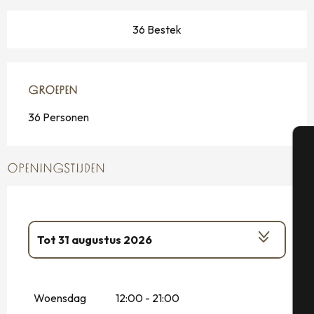
36 Bestek
GROEPEN
GROEPEN
36 Personen
OPENINGSTIJDEN
A
Se
Tot
31 augustus 2026
Vanaf
1 januari 2026
tot
31 maart 2026
G
Woensdag
12:00 - 21:00
Vanaf
1 april 2026
tot
29 juni 2026