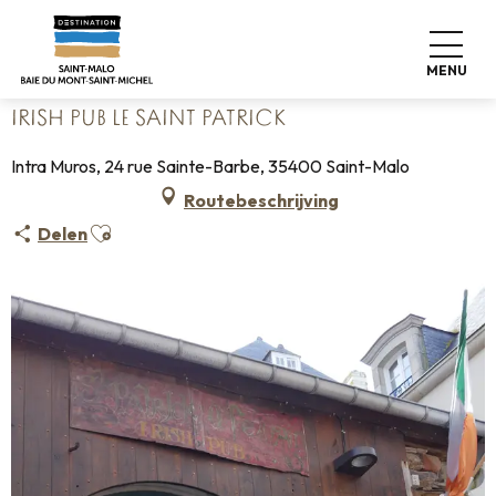
Aller
Home
Wonen zoals thuis
Waar eten
Restaurants
au
Irish Pub le Saint Patrick
contenu
MENU
principal
IRISH PUB LE SAINT PATRICK
Intra Muros, 24 rue Sainte-Barbe, 35400 Saint-Malo
Routebeschrijving
Ajouter aux favoris
Delen