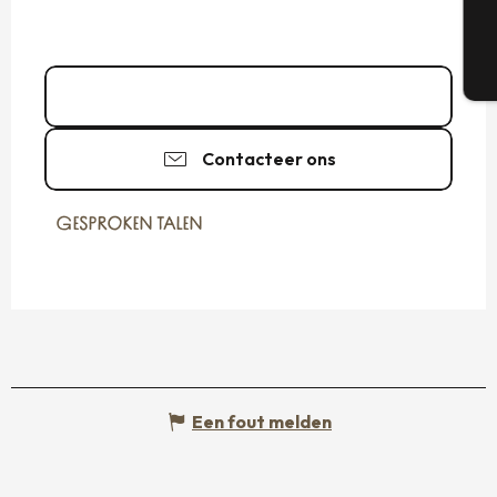
T
02 23 17 54
▒▒
Contacteer ons
GESPROKEN TALEN
GESPROKEN TALEN
Een fout melden