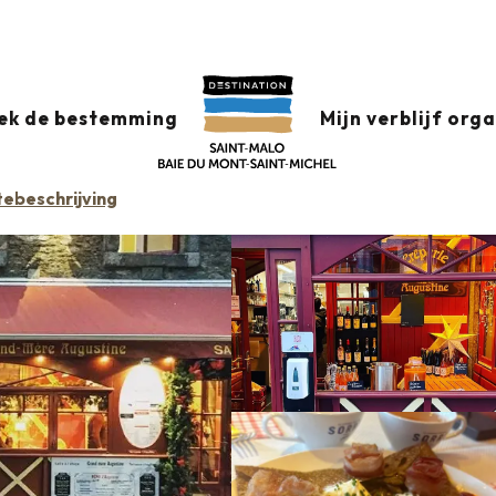
Grand Mère Augustine
ek de bestemming
Mijn verblijf org
TEITEN
BISTROT / WIJNBAR
PANNENKOEKENRESTAURANT
TRADITIONELE 
ebeschrijving