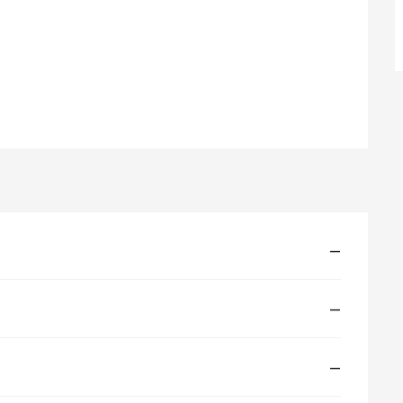
—
—
—