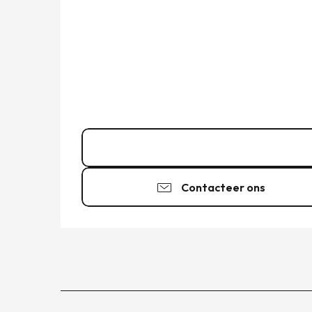
02 99 20 25
▒▒
Contacteer ons