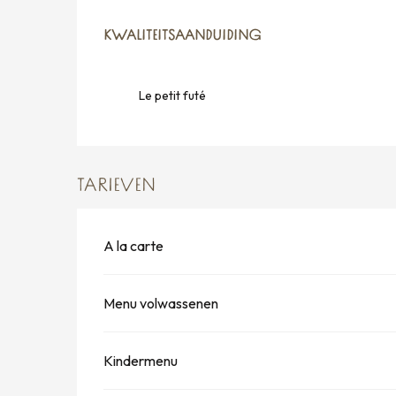
DIENSTVERLENING
KWALITEITSAANDUIDING
KWALITEITSAANDUIDING
Le petit futé
TARIEVEN
A la carte
Menu volwassenen
Kindermenu