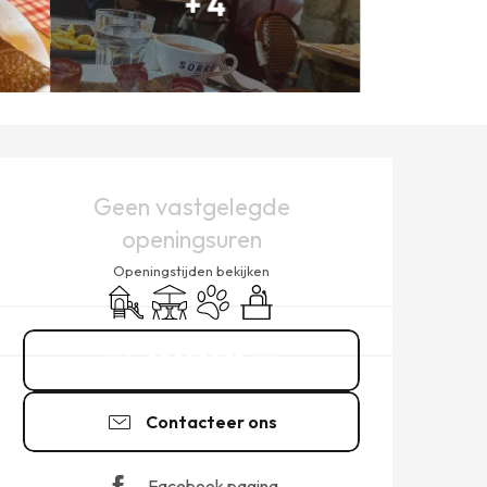
+ 4
OPENINGSTIJDEN EN CONT
Geen vastgelegde
openingsuren
Openingstijden bekijken
Kinderspelen / Speelruimte
Terras
Dieren toegelaten
Seminars
02 99 20 25
▒▒
Contacteer ons
Facebook pagina