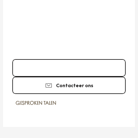
02 99 20 25
▒▒
Contacteer ons
GESPROKEN TALEN
GESPROKEN TALEN