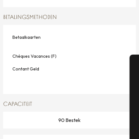
BETALINGSMETHODEN
Betaalkaarten
Chéques Vacances (F)
Contant Geld
A
Se
CAPACITEIT
90 Bestek
G