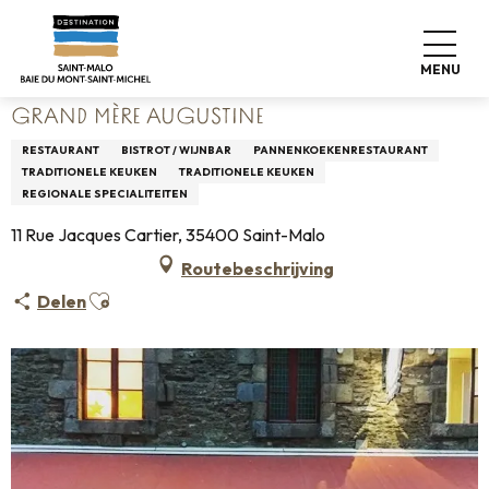
Aller
Home
Wonen zoals thuis
Waar eten
Restaurants
au
Grand Mère Augustine
contenu
MENU
principal
GRAND MÈRE AUGUSTINE
RESTAURANT
BISTROT / WIJNBAR
PANNENKOEKENRESTAURANT
TRADITIONELE KEUKEN
TRADITIONELE KEUKEN
REGIONALE SPECIALITEITEN
11 Rue Jacques Cartier, 35400 Saint-Malo
Routebeschrijving
Ajouter aux favoris
Delen