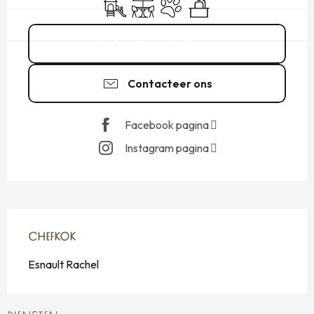
Kinderspelen / Speelruimte
Terras
Dieren toegelaten
Seminars
02 99 20 25
▒▒
Contacteer ons
Facebook pagina
Instagram pagina
CHEFKOK
CHEFKOK
Esnault Rachel