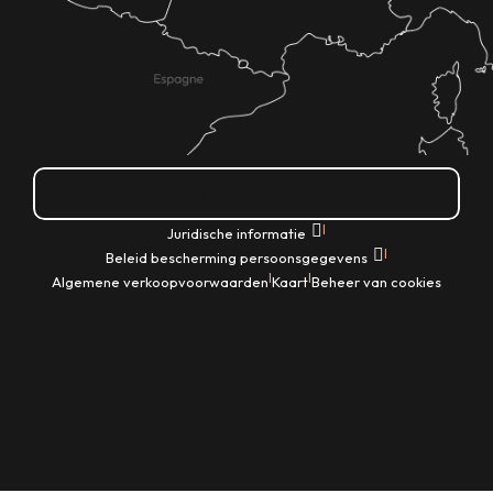
Hoe kom ik daar?
|
Juridische informatie
|
Beleid bescherming persoonsgegevens
|
|
Algemene verkoopvoorwaarden
Kaart
Beheer van cookies