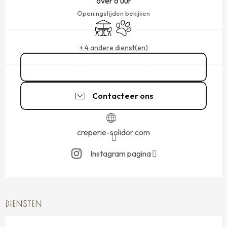
over 6 uur
Openingstijden bekijken
Terras
Dieren toegelaten
+ 4 andere dienst(en)
02 99 81 64
▒▒
Contacteer ons
creperie-solidor.com
Instagram pagina
DIENSTEN