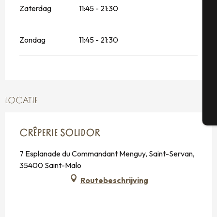
Zaterdag
11:45 - 21:30
Se
Zondag
11:45 - 21:30
G
LOCATIE
T
CRÊPERIE SOLIDOR
7 Esplanade du Commandant Menguy, Saint-Servan,
35400 Saint-Malo
Routebeschrijving