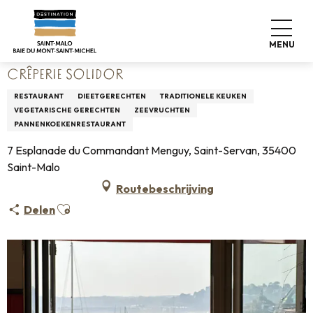
Aller
Home
Wonen zoals thuis
Waar eten
Restaurants
au
Crêperie Solidor
contenu
MENU
principal
CRÊPERIE SOLIDOR
RESTAURANT
DIEETGERECHTEN
TRADITIONELE KEUKEN
VEGETARISCHE GERECHTEN
ZEEVRUCHTEN
PANNENKOEKENRESTAURANT
7 Esplanade du Commandant Menguy, Saint-Servan, 35400
Saint-Malo
Routebeschrijving
Ajouter aux favoris
Delen