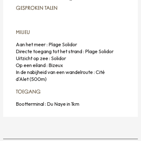
GESPROKEN TALEN
GESPROKEN TALEN
MILIEU
MILIEU
Aan het meer :
Plage Solidor
Directe toegang tot het strand :
Plage Solidor
Uitzicht op zee :
Solidor
Op een eiland :
Bizeux
In de nabijheid van een wandelroute :
Cité
d'Alet
(500m)
TOEGANG
TOEGANG
Bootterminal : Du Naye in 1km