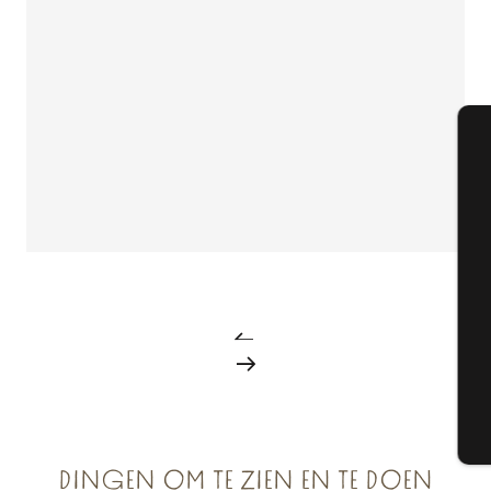
A
Se
G
T
DINGEN OM TE ZIEN EN TE DOEN