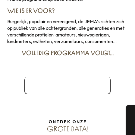
WIE IS ER VOOR?
Burgerlijk, populair en verenigend, de JEMA’s richten zich
op publiek van alle achtergronden, alle generaties en met
verschillende profielen: amateurs, nieuwsgierigen,
landmeters, estheten, verzamelaars, consumenten…
VOLLEDIG PROGRAMMA VOLGT…
Officiële website - JEMA
20 TOT 23 MAART 2025
Jazz à l– NL
24 TOT 27 APRIL 2025
ONTDEK ONZE
A
27 APRIL TOT 4 MEI 2025
GROTE DATA!
Groot klasse
#14
VAN 18 JANUARI TOT 26 FEBRUARI 2025