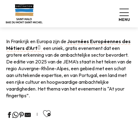
Aller
Home
Wonen zoals thuis
Grote evenementen
au
Europese Ambachtsdagen
contenu
MENU
principal
In Frankrijk en Europa zijn de
Journées Européennes des
Métiers d’Art
een uniek, gratis evenement dat een
grotere erkenning van de ambachtelijke sector bevordert.
De editie van 2025 van de JEMA’s staat in het teken van de
regio Auvergne-Rhône-Alpes, een gebied met een schat
aan uitstekende expertise, en van Portugal, een land met
een rijke cultuur en hoogwaardige ambachtelijke
vaardigheden. Het thema van het evenement is “At your
fingertips”.
Ajouter aux favoris