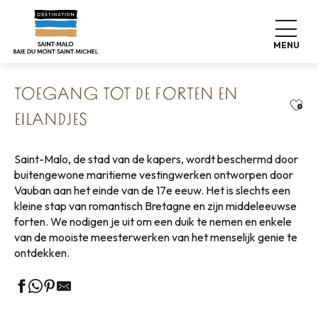
Aller
Home
Wonen zoals thuis
au
Dingen om te zien, dingen om te doen
Cultuur & Erfgoed
contenu
Toegang tot de forten en eilandjes
MENU
principal
TOEGANG TOT DE FORTEN EN
Ajou
EILANDJES
Saint-Malo, de stad van de kapers, wordt beschermd door
buitengewone maritieme vestingwerken ontworpen door
Vauban aan het einde van de 17e eeuw. Het is slechts een
kleine stap van romantisch Bretagne en zijn middeleeuwse
forten. We nodigen je uit om een duik te nemen en enkele
van de mooiste meesterwerken van het menselijk genie te
ontdekken.