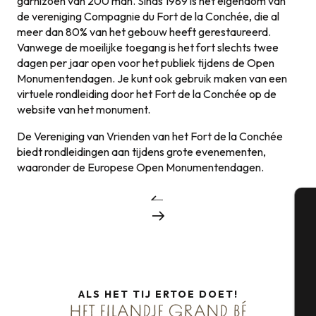
garnizoen van 200 man. Sinds 1989 is het eigendom van
de vereniging Compagnie du Fort de la Conchée, die al
meer dan 80% van het gebouw heeft gerestaureerd.
Vanwege de moeilijke toegang is het fort slechts twee
dagen per jaar open voor het publiek tijdens de Open
Monumentendagen. Je kunt ook gebruik maken van een
virtuele rondleiding door het Fort de la Conchée op de
website van het monument.
De Vereniging van Vrienden van het Fort de la Conchée
biedt rondleidingen aan tijdens grote evenementen,
waaronder de Europese Open Monumentendagen.
A
Se
ALS HET TIJ ERTOE DOET!
HET EILANDJE GRAND BÉ