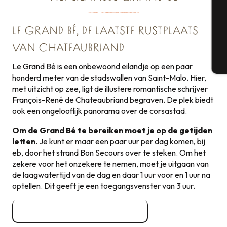
G
LE GRAND BÉ, DE LAATSTE RUSTPLAATS
VAN CHATEAUBRIAND
T
Le Grand Bé is een onbewoond eilandje op een paar
honderd meter van de stadswallen van Saint-Malo. Hier,
met uitzicht op zee, ligt de illustere romantische schrijver
François-René de Chateaubriand begraven. De plek biedt
ook een ongelooflijk panorama over de corsastad.
Om de Grand Bé te bereiken moet je op de getijden
letten
. Je kunt er maar een paar uur per dag komen, bij
eb, door het strand Bon Secours over te steken. Om het
zekere voor het onzekere te nemen, moet je uitgaan van
de laagwatertijd van de dag en daar 1 uur voor en 1 uur na
optellen. Dit geeft je een toegangsvenster van 3 uur.
Raadpleeg de getijdentijden