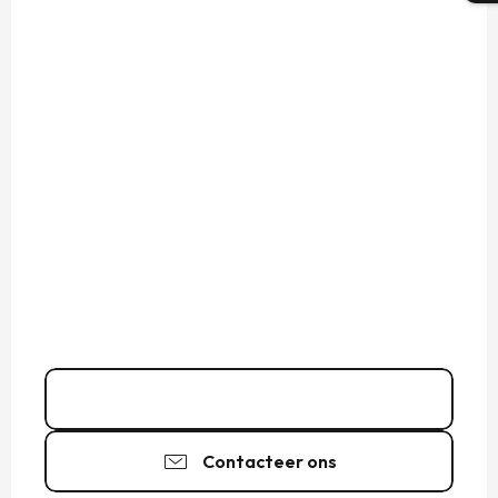
06 03 89 22
▒▒
Contacteer ons