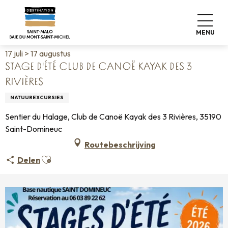
Aller
Home
Wonen zoals thuis
Agenda
au
Stage d'été Club de Canoë Kayak des 3 Rivières
contenu
MENU
principal
17 juli > 17 augustus
STAGE D'ÉTÉ CLUB DE CANOË KAYAK DES 3
RIVIÈRES
NATUUREXCURSIES
Sentier du Halage, Club de Canoë Kayak des 3 Rivières, 35190
Saint-Domineuc
Routebeschrijving
Ajouter aux favoris
Delen