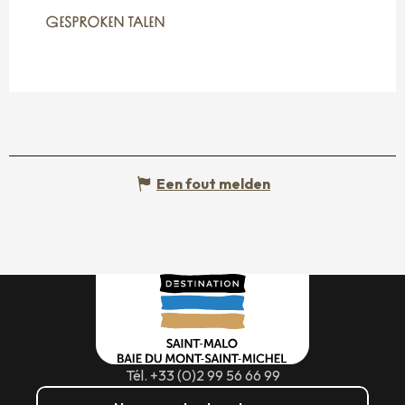
GESPROKEN TALEN
GESPROKEN TALEN
Een fout melden
Tél. +33 (0)2 99 56 66 99