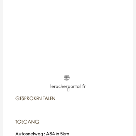
lerocherportail.fr
GESPROKEN TALEN
GESPROKEN TALEN
TOEGANG
TOEGANG
Autosnelweg : A84 in 5km