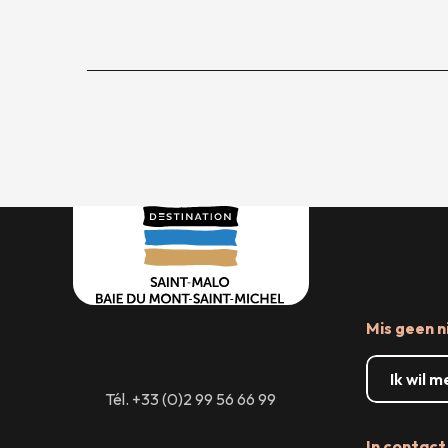
Mis geen n
Ik wil 
Tél. +33 (0)2 99 56 66 99
In contact 