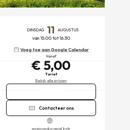
OPENINGSTIJDEN EN CONT
11
DINSDAG
AUGUSTUS
van 15:00 tot 16:30
Voeg toe aan Google Calendar
Vanaf
€ 5,00
Tarief
Bekijk alle prijzen
07 49 82 33
▒▒
Contacteer ons
maisonducanal.bzh