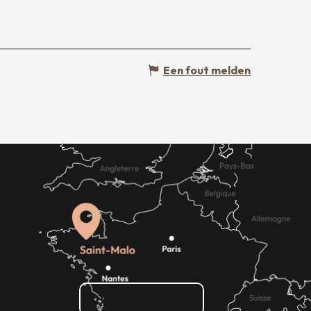
Een fout melden
Hoe kom ik daar?