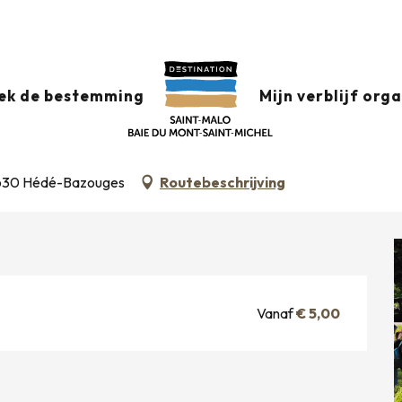
 canal : les créatures de ces lieux
ek de bestemming
Mijn verblijf org
S CRÉATURES DE CES LIEUX
 35630 Hédé-Bazouges
Routebeschrijving
Vanaf
€ 5,00