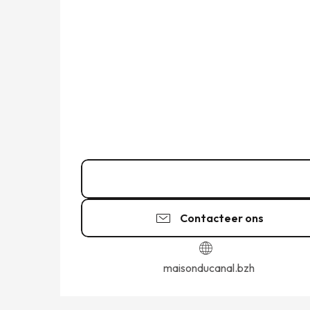
07 49 82 33
▒▒
Contacteer ons
maisonducanal.bzh