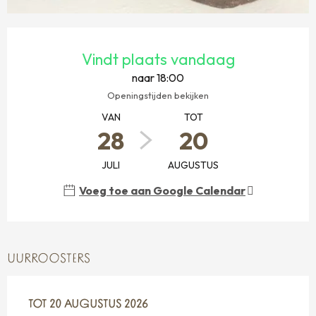
OPENINGSTIJDEN EN CONTACTGEGEVENS
Vindt plaats vandaag
naar 18:00
Openingstijden bekijken
VAN
TOT
28
20
JULI
AUGUSTUS
Voeg toe aan Google Calendar
UURROOSTERS
VANAF
TOT
20 AUGUSTUS 2026
28 JULI 2026
TOT
20 AUGUSTUS 2026