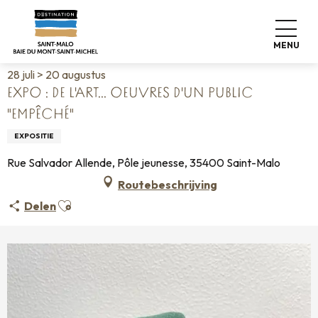
Aller
Home
Wonen zoals thuis
Agenda
au
Expo : de l'art... Oeuvres d'un public "empêché"
contenu
MENU
principal
28 juli > 20 augustus
EXPO : DE L'ART... OEUVRES D'UN PUBLIC
"EMPÊCHÉ"
EXPOSITIE
Rue Salvador Allende, Pôle jeunesse, 35400 Saint-Malo
Routebeschrijving
Ajouter aux favoris
Delen