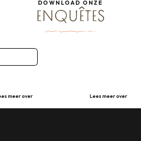
DOWNLOAD ONZE
ENQUÊTES
Portret van een regio
antallen
3MB
emming Cap Fréhel
t-Malo Baie du Mont
t-Michel
ees meer over
Lees meer over