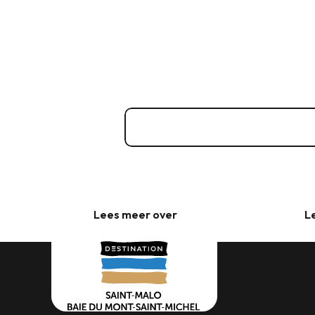
Route du Rhum bezoekersa
Best
Kerncijfers
Sain
Sain
Lees meer over
L