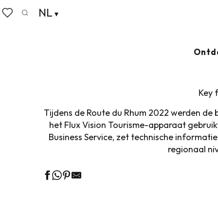
Aller
NL
Home
Pro & Pers
Sterrenwacht
Evenementen
au
Zoek op
Voir les favoris
contenu
principal
EVENEMENTEN
Ajo
Ontd
Key 
Tijdens de Route du Rhum 2022 werden de be
het Flux Vision Tourisme-apparaat gebrui
Business Service, zet technische informati
regionaal n