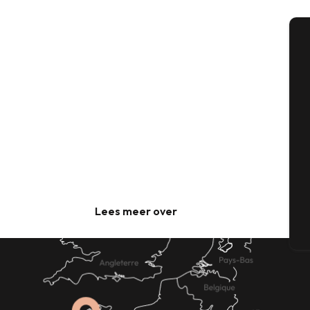
A
Bedrijfsenquêtes
Se
G
Lees meer over
T