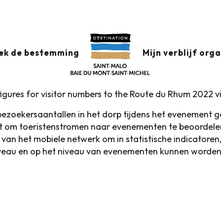
uter aux favoris
ek de bestemming
Mijn verblijf org
figures for visitor numbers to the Route du Rhum 2022 vi
zoekersaantallen in het dorp tijdens het evenement geo
kt om toeristenstromen naar evenementen te beoordele
e van het mobiele netwerk om in statistische indicatoren
iveau en op het niveau van evenementen kunnen worden