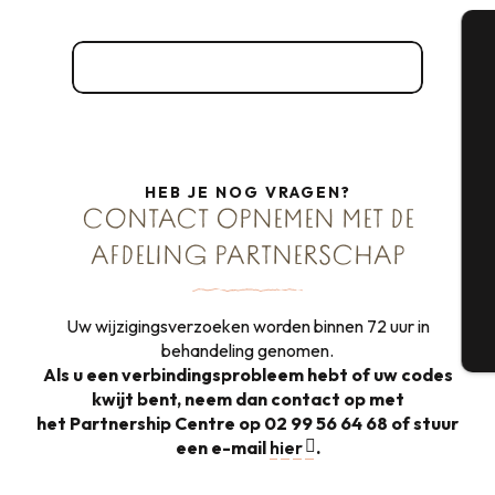
Maak hier verbinding met de Studio
A
Se
HEB JE NOG VRAGEN?
CONTACT OPNEMEN MET DE
AFDELING PARTNERSCHAP
G
Uw wijzigingsverzoeken worden binnen 72 uur in
T
behandeling genomen.
Als u een verbindingsprobleem hebt of uw codes
kwijt bent, neem dan contact op met
het Partnership Centre op 02 99 56 64 68 of stuur
een e-mail
hier
.