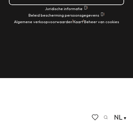
|
Juridische informatie
|
Beleid bescherming persoonsgegevens
|
|
Algemene verkoopvoorwaarden
Kaart
Beheer van cookies
NL
Zoek op
Voir les favoris