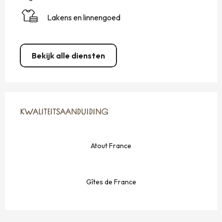
Lakens en linnengoed
Bekijk alle diensten
DIENSTVERLENING
KWALITEITSAANDUIDING
KWALITEITSAANDUIDING
Atout France
Gîtes de France