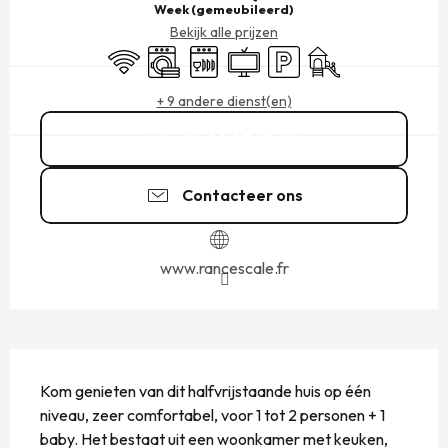
Week (gemeubileerd)
Bekijk alle prijzen
Wifi
Wasmachine
Vaatwassers
Televisie
Parkeerplaats
Kinderspelen / Speel
+ 9 andere dienst(en)
06 20 87 43
▒▒
Contacteer ons
www.rancescale.fr
BESCHRIJVING
Kom genieten van dit halfvrijstaande huis op één 
niveau, zeer comfortabel, voor 1 tot 2 personen + 1 
baby. Het bestaat uit een woonkamer met keuken, 