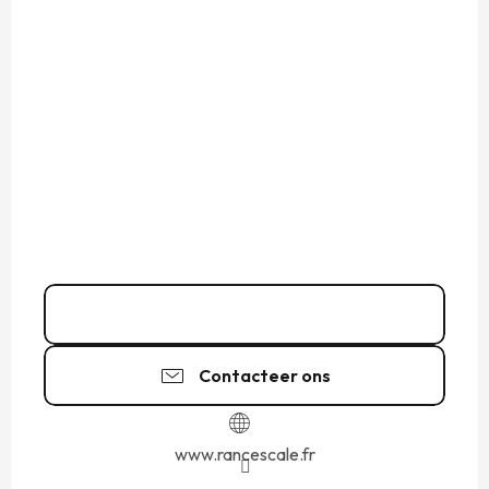
06 20 87 43
▒▒
Contacteer ons
www.rancescale.fr