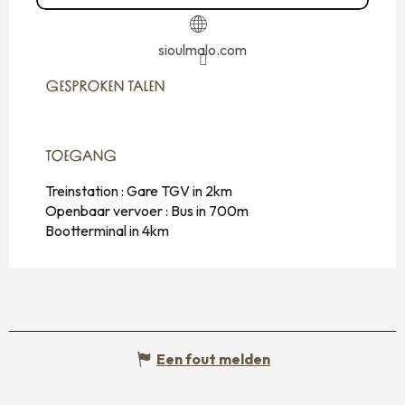
sioulmalo.com
GESPROKEN TALEN
GESPROKEN TALEN
TOEGANG
TOEGANG
Treinstation : Gare TGV in 2km
Openbaar vervoer : Bus in 700m
Bootterminal in 4km
Een fout melden