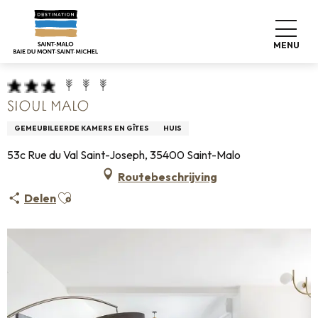
Aller
Home
Pro & Pers
Espace Pro
au
Info over accommodatie +
Classificatie & etiketten
contenu
Gemeubileerde accommodatie
Sioul Malo
MENU
principal
SIOUL MALO
GEMEUBILEERDE KAMERS EN GÎTES
HUIS
53c Rue du Val Saint-Joseph, 35400 Saint-Malo
Routebeschrijving
Ajouter aux favoris
Delen