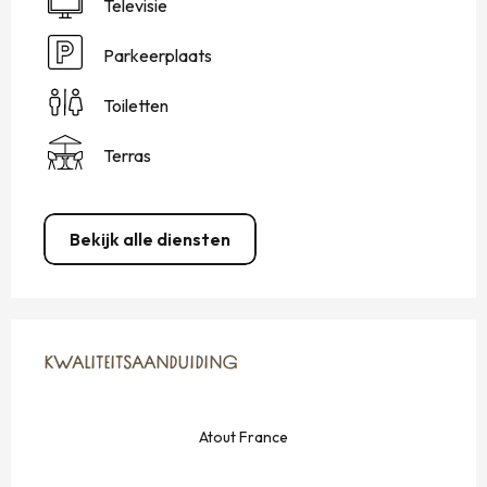
Televisie
Parkeerplaats
Toiletten
Terras
Bekijk alle diensten
DIENSTVERLENING
KWALITEITSAANDUIDING
KWALITEITSAANDUIDING
Atout France