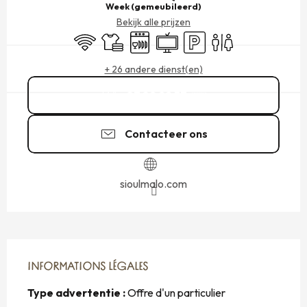
Week (gemeubileerd)
Bekijk alle prijzen
Wifi
Lakens en linnengoed
Vaatwassers
Televisie
Parkeerplaats
Toiletten
+ 26 andere dienst(en)
07 89 99 37
▒▒
Contacteer ons
sioulmalo.com
INFORMATIONS LÉGALES
INFORMATIONS LÉGALES
Type advertentie :
Offre d'un particulier