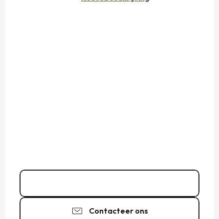
07 89 99 37
▒▒
Contacteer ons