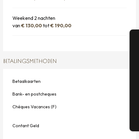
Weekend 2 nachten
van
€ 130,00
tot
€ 190,00
A
BETALINGSMETHODEN
Se
Betaalkaarten
Bank- en postcheques
G
Chéques Vacances (F)
T
Contant Geld