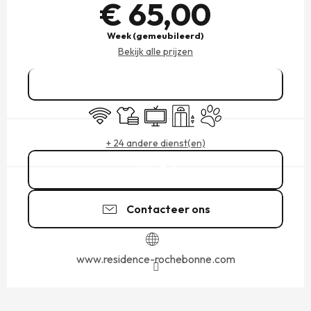
€ 65,00
Week (gemeubileerd)
Bekijk alle prijzen
Reserveren
Wifi
Lakens en linnengoed
Televisie
Lift
Dieren toegelaten
+ 24 andere dienst(en)
Bel
Contacteer ons
www.residence-rochebonne.com