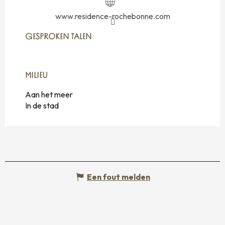
www.residence-rochebonne.com
GESPROKEN TALEN
GESPROKEN TALEN
MILIEU
MILIEU
Aan het meer
In de stad
Een fout melden