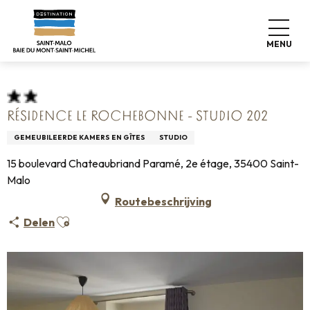
Aller
Home
Pro & Pers
Espace Pro
au
Info over accommodatie +
Classificatie & etiketten
contenu
Gemeubileerde accommodatie
MENU
Résidence Le Rochebonne - Studio 202
principal
RÉSIDENCE LE ROCHEBONNE - STUDIO 202
GEMEUBILEERDE KAMERS EN GÎTES
STUDIO
15 boulevard Chateaubriand Paramé, 2e étage, 35400 Saint-
Malo
Routebeschrijving
Ajouter aux favoris
Delen