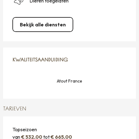
Dieren toegelaten
Bekijk alle diensten
DIENSTVERLENING
KWALITEITSAANDUIDING
KWALITEITSAANDUIDING
Atout France
TARIEVEN
Topseizoen
van
€ 532,00
tot
€ 665,00