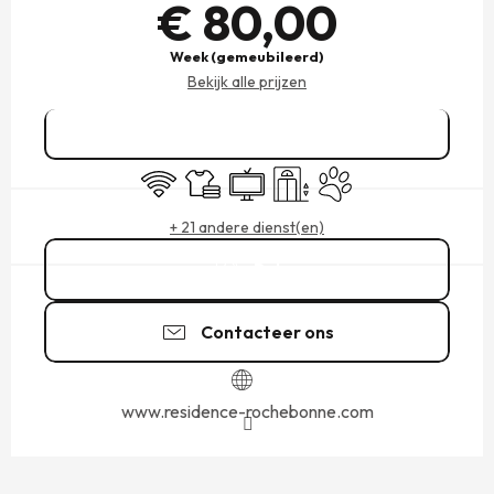
€ 80,00
Week (gemeubileerd)
Bekijk alle prijzen
Reserveren
Wifi
Lakens en linnengoed
Televisie
Lift
Dieren toegelaten
+ 21 andere dienst(en)
Bel
Contacteer ons
www.residence-rochebonne.com