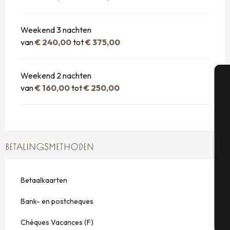
Weekend 3 nachten
van
€ 240,00
tot
€ 375,00
Weekend 2 nachten
van
€ 160,00
tot
€ 250,00
A
Se
BETALINGSMETHODEN
G
Betaalkaarten
Bank- en postcheques
T
Chéques Vacances (F)