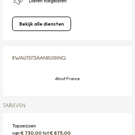
Dieren toegelaten
Bekijk alle diensten
DIENSTVERLENING
KWALITEITSAANDUIDING
KWALITEITSAANDUIDING
Atout France
TARIEVEN
Topseizoen
van
€ 730,00
tot
€ 875,00