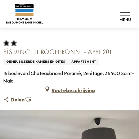
Aller
Home
Pro & Pers
Espace Pro
au
Info over accommodatie +
Classificatie & etiketten
contenu
Gemeubileerde accommodatie
MENU
Résidence Le Rochebonne - Appt 201
principal
RÉSIDENCE LE ROCHEBONNE - APPT 201
GEMEUBILEERDE KAMERS EN GÎTES
APPARTEMENT
15 boulevard Chateaubriand Paramé, 2e étage, 35400 Saint-
Malo
Routebeschrijving
Ajouter aux favoris
Delen