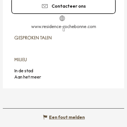
Contacteer ons
www.residence-rochebonne.com
GESPROKEN TALEN
GESPROKEN TALEN
MILIEU
MILIEU
In de stad
Aan het meer
Een fout melden