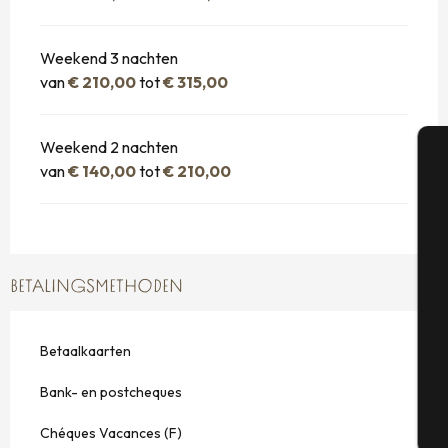
Weekend 3 nachten
van
€ 210,00
tot
€ 315,00
Weekend 2 nachten
van
€ 140,00
tot
€ 210,00
A
Se
BETALINGSMETHODEN
G
Betaalkaarten
Bank- en postcheques
T
Chéques Vacances (F)