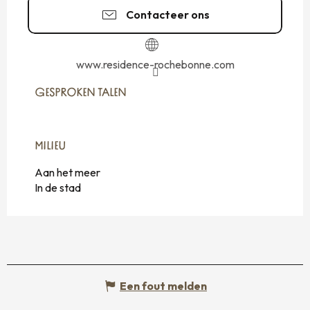
Contacteer ons
www.residence-rochebonne.com
GESPROKEN TALEN
GESPROKEN TALEN
MILIEU
MILIEU
Aan het meer
In de stad
Een fout melden