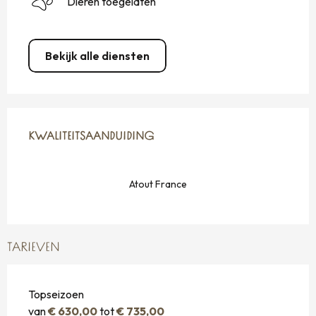
Dieren toegelaten
Bekijk alle diensten
DIENSTVERLENING
KWALITEITSAANDUIDING
KWALITEITSAANDUIDING
Atout France
TARIEVEN
Topseizoen
van
€ 630,00
tot
€ 735,00