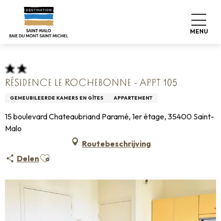
Aller
Home
Pro & Pers
Espace Pro
au
Info over accommodatie +
Classificatie & etiketten
contenu
Gemeubileerde accommodatie
MENU
Résidence Le Rochebonne - Appt 105
principal
RÉSIDENCE LE ROCHEBONNE - APPT 105
GEMEUBILEERDE KAMERS EN GÎTES
APPARTEMENT
15 boulevard Chateaubriand Paramé, 1er étage, 35400 Saint-
Malo
Routebeschrijving
Ajouter aux favoris
Delen