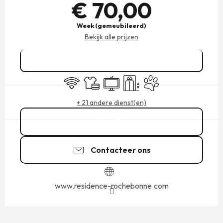
€ 70,00
Week (gemeubileerd)
Bekijk alle prijzen
Reserveren
Wifi
Lakens en linnengoed
Televisie
Lift
Dieren toegelaten
+ 21 andere dienst(en)
Bel
Contacteer ons
www.residence-rochebonne.com