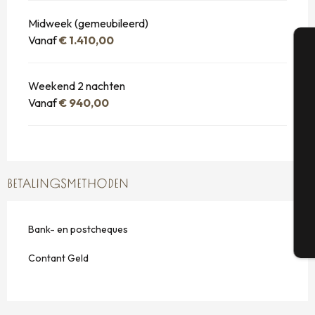
Midweek (gemeubileerd)
Vanaf
€ 1.410,00
A
Weekend 2 nachten
Vanaf
€ 940,00
Se
BETALINGSMETHODEN
G
Bank- en postcheques
T
Contant Geld