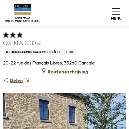
Aller
Home
Pro & Pers
Espace Pro
au
Info over accommodatie +
Classificatie & etiketten
contenu
Gemeubileerde accommodatie
Ostrea Lodge
MENU
principal
OSTREA LODGE
GEMEUBILEERDE KAMERS EN GÎTES
HUIS
20-22 rue des Français Libres, 35260 Cancale
Routebeschrijving
Ajouter aux favoris
Delen