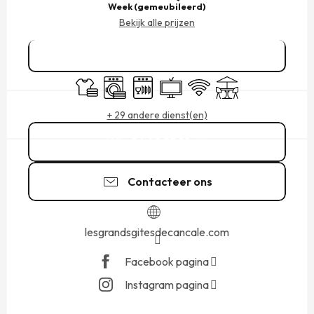
Week (gemeubileerd)
Bekijk alle prijzen
Reserveren
Lakens en linnengoed
Wasmachine
Vaatwassers
Televisie
Wifi
Terras
+ 29 andere dienst(en)
06 49 33 81
▒▒
Contacteer ons
lesgrandsgitesdecancale.com
Facebook pagina
Instagram pagina