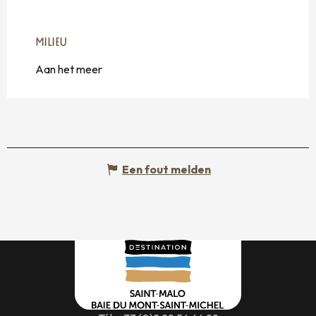
MILIEU
MILIEU
Aan het meer
Een fout melden