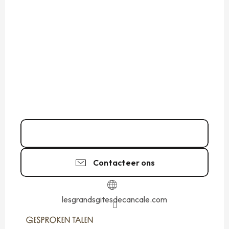
06 49 33 81
▒▒
Contacteer ons
lesgrandsgitesdecancale.com
GESPROKEN TALEN
GESPROKEN TALEN