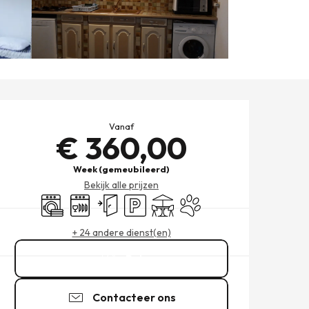
OPENINGSTIJDEN EN CONT
Vanaf
€ 360,00
Week (gemeubileerd)
Bekijk alle prijzen
Wasmachine
Vaatwassers
Onafhankelijke ingang
Parkeerplaats
Terras
Dieren toegelaten
+ 24 andere dienst(en)
Bel
Contacteer ons