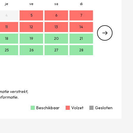
je
ve
sa
di
lu
m
4
5
6
7
11
12
13
14
2
18
19
20
21
9
1
25
26
27
28
16
1
23
2
30
atie verstrekt,
formatie.
Beschikbaar
Volzet
Gesloten