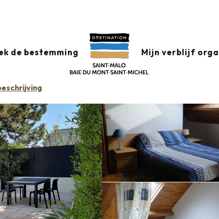
datie +
Classificatie & etiketten
Gemeubileerde accommodati
ek de bestemming
Mijn verblijf org
eschrijving