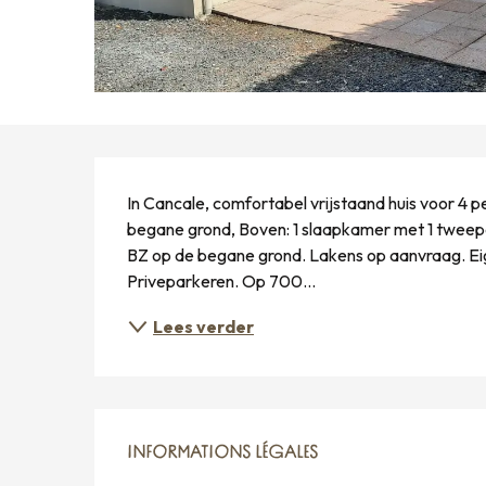
BESCHRIJVING
In Cancale, comfortabel vrijstaand huis voor 4
begane grond, Boven: 1 slaapkamer met 1 twee
BZ op de begane grond. Lakens op aanvraag. Eige
Priveparkeren. Op 700...
Lees verder
INFORMATIONS LÉGALES
INFORMATIONS LÉGALES