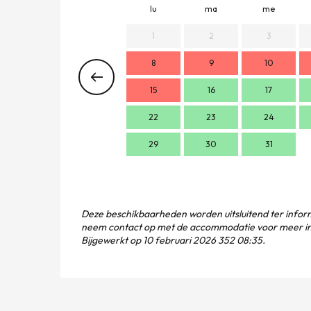
lu
ma
me
1
2
3
8
9
10
15
16
17
22
23
24
29
30
31
Deze beschikbaarheden worden uitsluitend ter inform
neem contact op met de accommodatie voor meer in
Bijgewerkt op
10 februari 2026 352 08:35.