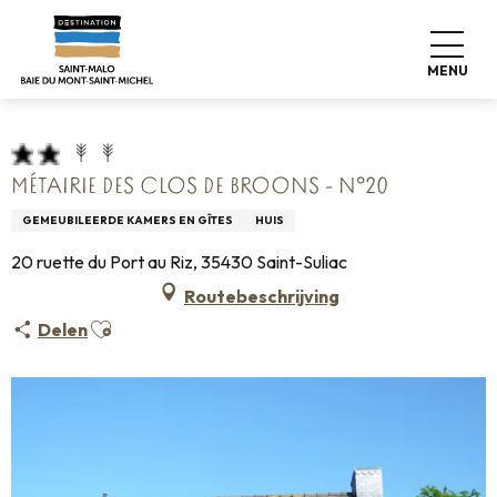
Aller
Home
Pro & Pers
Espace Pro
au
Info over accommodatie +
Classificatie & etiketten
contenu
Gemeubileerde accommodatie
MENU
Métairie des Clos de Broons - N°20
principal
MÉTAIRIE DES CLOS DE BROONS - N°20
GEMEUBILEERDE KAMERS EN GÎTES
HUIS
20 ruette du Port au Riz, 35430 Saint-Suliac
Routebeschrijving
Ajouter aux favoris
Delen