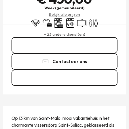
Week (gemeubileerd)
Bekijk alle prijzen
Wifi
Lakens en linnengoed
Wasmachine
Vaatwassers
Televisie
Toiletten
+ 23 andere dienst(en)
Bel
Contacteer ons
Zie de websites
BESCHRIJVING
Op 13 km van Saint-Malo, mooi vakantiehuis in het 
charmante vissersdorp Saint-Suliac, geklasseerd als 