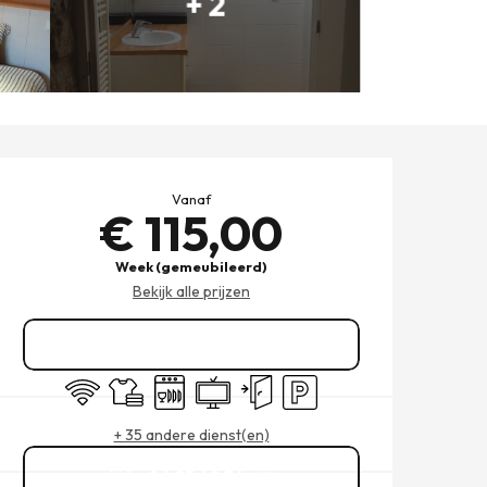
+ 2
OPENINGSTIJDEN EN CONT
Vanaf
€ 115,00
Week (gemeubileerd)
Bekijk alle prijzen
Reserveren
Wifi
Lakens en linnengoed
Vaatwassers
Televisie
Onafhankelijke ingang
Parkeerplaats
+ 35 andere dienst(en)
06 25 60 34
▒▒