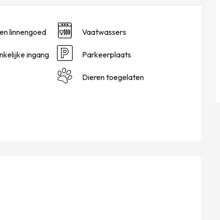
en linnengoed
Vaatwassers
kelijke ingang
Parkeerplaats
Dieren toegelaten