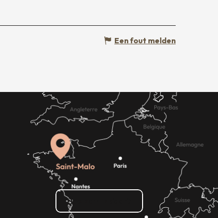
Een fout melden
Hoe kom ik daar?