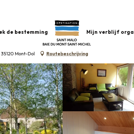
datie +
Classificatie & etiketten
Gemeubileerde accommodati
ek de bestemming
Mijn verblijf org
, 35120 Mont-Dol
Routebeschrijving