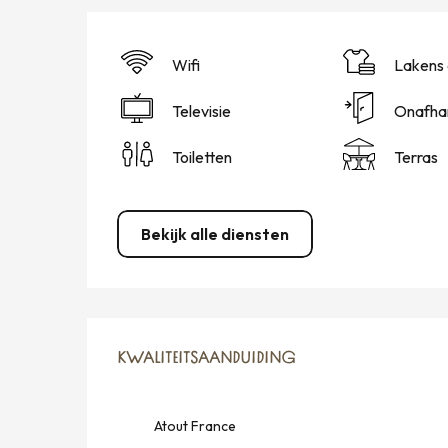
Wifi
Lakens 
Televisie
Onafhan
Toiletten
Terras
Bekijk alle diensten
DIENSTVERLENING
KWALITEITSAANDUIDING
KWALITEITSAANDUIDING
Atout France