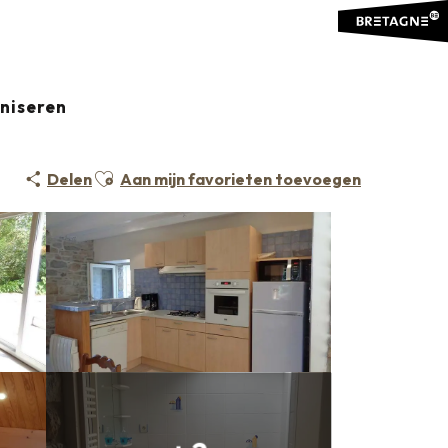
e
Le Refuge
aniseren
Ajouter aux favoris
Delen
Aan mijn favorieten toevoegen