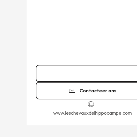
06 25 60 34
▒▒
Contacteer ons
www.leschevauxdelhippocampe.com