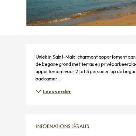
BESCHRIJVING
Uniek in Saint-Malo: charmant appartement aan h
de begane grond met terras en privéparkeerplaats
appartement voor 2 tot 3 personen op de began
badkamer...
Lees verder
INFORMATIONS LÉGALES
INFORMATIONS LÉGALES