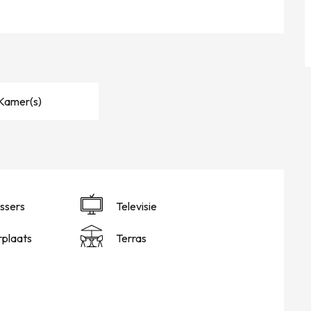
 Kamer(s)
ssers
Televisie
plaats
Terras