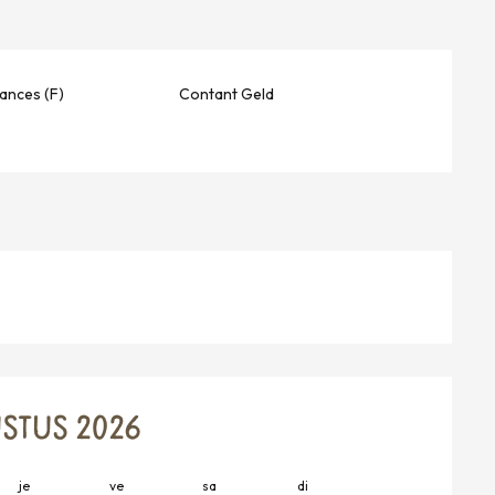
ances (F)
Contant Geld
STUS 2026
je
ve
sa
di
lu
m