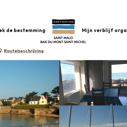
datie +
Classificatie & etiketten
Gemeubileerde accommodati
ek de bestemming
Mijn verblijf org
Routebeschrijving