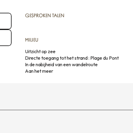
GESPROKEN TALEN
GESPROKEN TALEN
MILIEU
MILIEU
Uitzicht op zee
Directe toegang tot het strand :
Plage du Pont
In de nabijheid van een wandelroute
Aan het meer