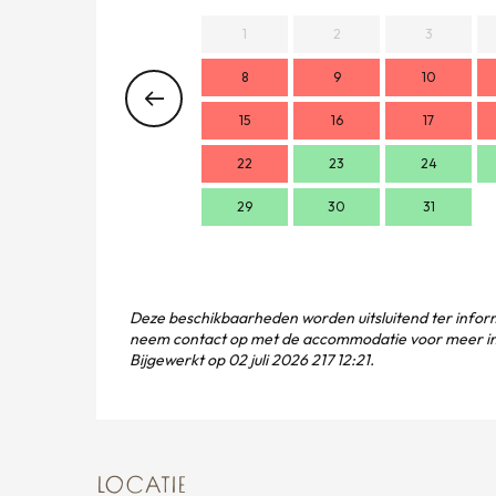
1
2
3
8
9
10
15
16
17
22
23
24
29
30
31
Deze beschikbaarheden worden uitsluitend ter inform
neem contact op met de accommodatie voor meer in
Bijgewerkt op
02 juli 2026 217 12:21.
LOCATIE