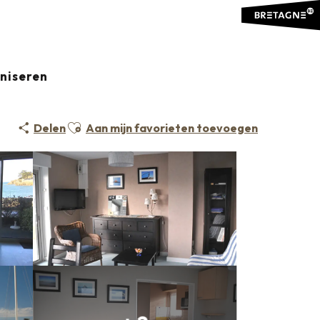
e
Le Pont
aniseren
Ajouter aux favoris
Delen
Aan mijn favorieten toevoegen