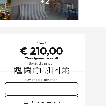
+ 2
OPENINGSTIJDEN EN CONT
Vanaf
€ 210,00
Week (gemeubileerd)
Bekijk alle prijzen
Wasmachine
Vaatwassers
Televisie
Onafhankelijke ingang
Parkeerplaats
Terras
+ 29 andere dienst(en)
Bel
Contacteer ons