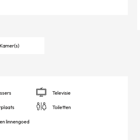
 Kamer(s)
ssers
Televisie
plaats
Toiletten
en linnengoed