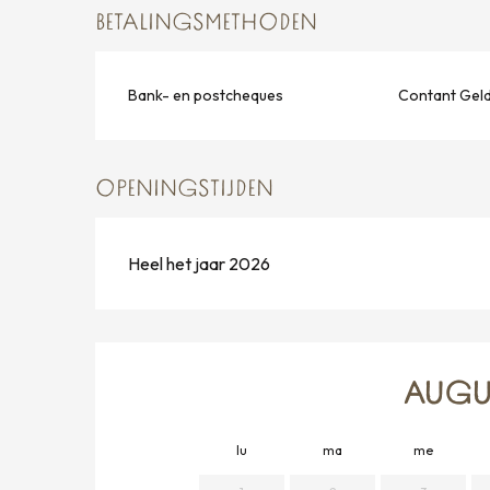
BETALINGSMETHODEN
Bank- en postcheques
Contant Gel
OPENINGSTIJDEN
Heel het jaar 2026
AUGU
lu
ma
me