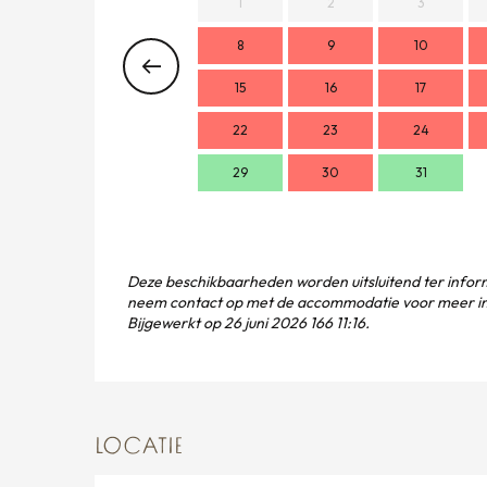
1
2
3
8
9
10
15
16
17
22
23
24
29
30
31
Deze beschikbaarheden worden uitsluitend ter inform
neem contact op met de accommodatie voor meer in
Bijgewerkt op
26 juni 2026 166 11:16.
LOCATIE