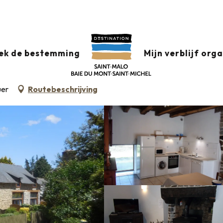
datie +
Classificatie & etiketten
Gemeubileerde accommodati
ek de bestemming
Mijn verblijf org
uer
Routebeschrijving