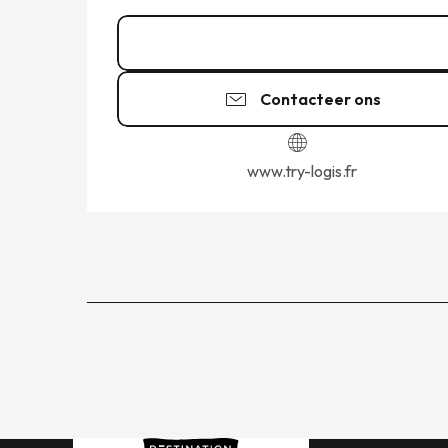
Bel
Contacteer ons
www.try-logis.fr