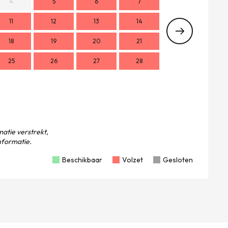
4
5
6
7
11
12
13
14
2
18
19
20
21
9
1
25
26
27
28
16
1
23
2
30
atie verstrekt,
formatie.
Beschikbaar
Volzet
Gesloten