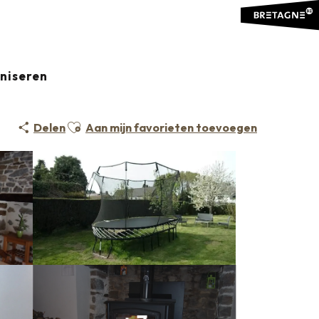
e
Le Logis
aniseren
Ajouter aux favoris
Delen
Aan mijn favorieten toevoegen