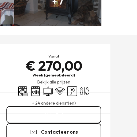
+ 7
OPENINGSTIJDEN EN CONT
Vanaf
€ 270,00
Week (gemeubileerd)
Bekijk alle prijzen
Wasmachine
Vaatwassers
Televisie
Wifi
Parkeerplaats
Toiletten
+ 24 andere dienst(en)
Bel
Contacteer ons