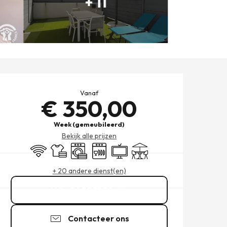
+ 11
OPENINGSTIJDEN EN CONT
Vanaf
€ 350,00
Week (gemeubileerd)
Bekijk alle prijzen
Wifi
Lakens en linnengoed
Wasmachine
Vaatwassers
Televisie
Terras
+ 20 andere dienst(en)
06 73 35 52
▒▒
Contacteer ons