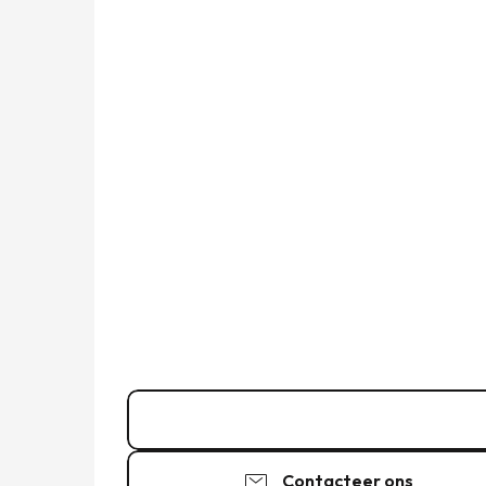
06 73 35 52
▒▒
Contacteer ons