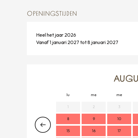
OPENINGSTIJDEN
Heel het jaar 2026
Vanaf 1 januari 2027 tot 8 januari 2027
AUGU
lu
ma
me
1
2
3
8
9
10
15
16
17