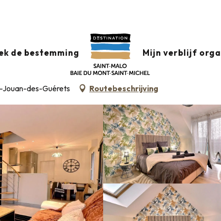
datie +
Classificatie & etiketten
Gemeubileerde accommodati
ek de bestemming
Mijn verblijf org
t-Jouan-des-Guérets
Routebeschrijving