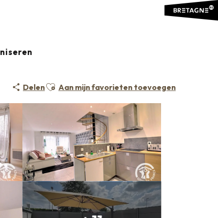
e
La Petite Motte
aniseren
Ajouter aux favoris
Delen
Aan mijn favorieten toevoegen