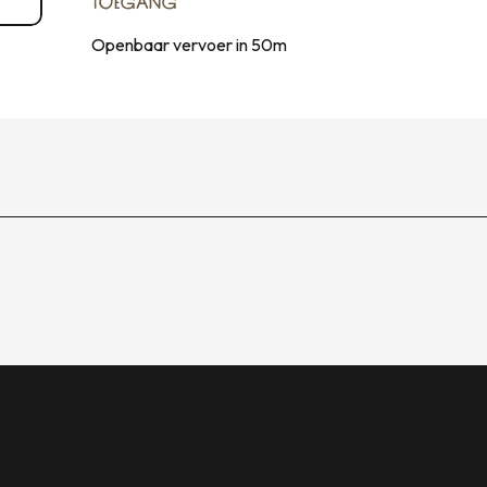
TOEGANG
TOEGANG
Openbaar vervoer in 50m