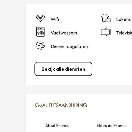
Wifi
Lakens 
Vaatwassers
Televisi
Dieren toegelaten
Bekijk alle diensten
DIENSTVERLENING
KWALITEITSAANDUIDING
KWALITEITSAANDUIDING
Atout France
Gîtes de France