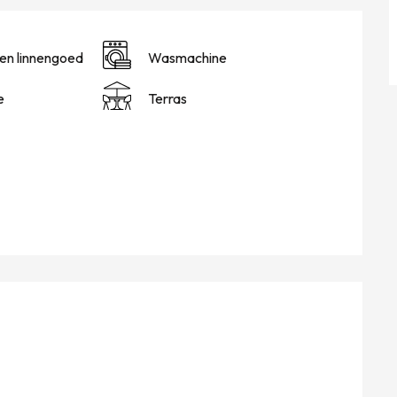
en linnengoed
Wasmachine
e
Terras