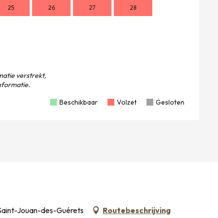
25
26
27
28
16
1
23
2
30
atie verstrekt,
formatie.
Beschikbaar
Volzet
Gesloten
Saint-Jouan-des-Guérets
Routebeschrijving