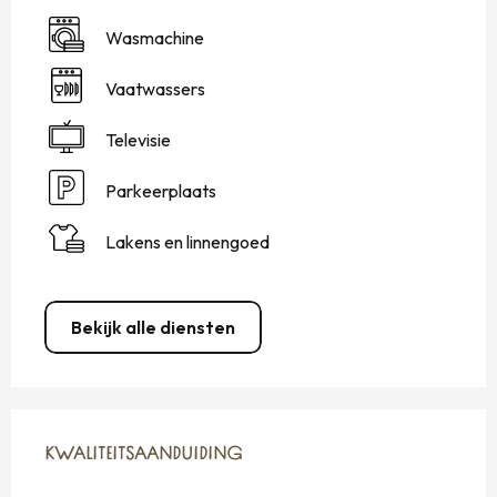
Wasmachine
Vaatwassers
Televisie
Parkeerplaats
Lakens en linnengoed
Bekijk alle diensten
DIENSTVERLENING
KWALITEITSAANDUIDING
KWALITEITSAANDUIDING