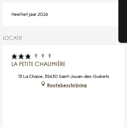
G
Heel het jaar 2026
T
LOCATIE
LA PETITE CHAUMIÈRE
13 La Chaize, 35430 Saint-Jouan-des-Guérets
Routebeschrijving