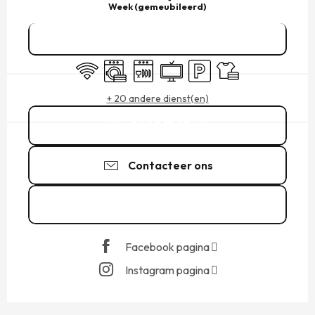
Week (gemeubileerd)
Reserveren
Wifi
Wasmachine
Vaatwassers
Televisie
Parkeerplaats
Lakens en linnengoe
+ 20 andere dienst(en)
06 68 17 67
▒▒
Contacteer ons
Zie de websites
Facebook pagina
Instagram pagina