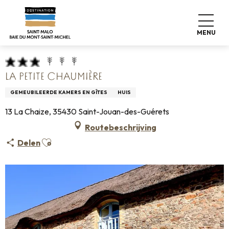
Aller
Home
Pro & Pers
Espace Pro
au
Info over accommodatie +
Classificatie & etiketten
contenu
Gemeubileerde accommodatie
La Petite Chaumière
MENU
principal
LA PETITE CHAUMIÈRE
GEMEUBILEERDE KAMERS EN GÎTES
HUIS
13 La Chaize, 35430 Saint-Jouan-des-Guérets
Routebeschrijving
Ajouter aux favoris
Delen