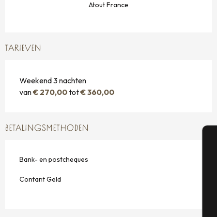
Atout France
TARIEVEN
Weekend 3 nachten
van
€ 270,00
tot
€ 360,00
BETALINGSMETHODEN
A
Bank- en postcheques
Contant Geld
Se