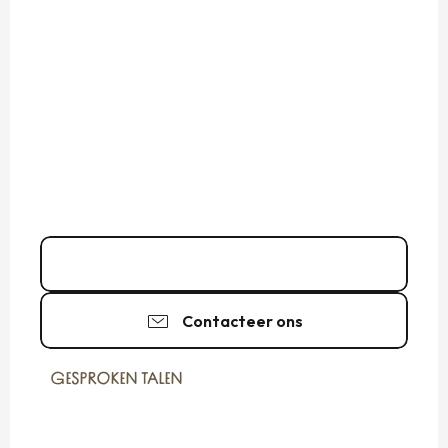
06 80 35 33
▒▒
Contacteer ons
GESPROKEN TALEN
GESPROKEN TALEN