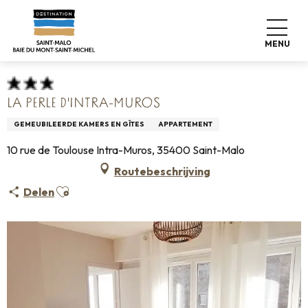
Aller
Home
Pro & Pers
Espace Pro
au
Info over accommodatie +
Classificatie & etiketten
contenu
Gemeubileerde accommodatie
La Perle d'Intra-Muros
MENU
principal
LA PERLE D'INTRA-MUROS
GEMEUBILEERDE KAMERS EN GÎTES
APPARTEMENT
10 rue de Toulouse Intra-Muros, 35400 Saint-Malo
Routebeschrijving
Ajouter aux favoris
Delen