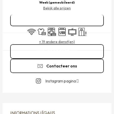
Week (gemeubileerd)
Bekijk alle prijzen
Reserveren
Wifi
Lakens en linnengoed
Wasmachine
Vaatwassers
Televisie
Lift
+ 19 andere dienst(en)
06 80 35 33
▒▒
Contacteer ons
Instagram pagina
INFORMATIONS LÉGALES
INFORMATIONS LÉGALES