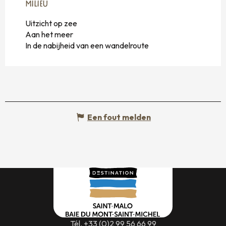
MILIEU
MILIEU
Uitzicht op zee
Aan het meer
In de nabijheid van een wandelroute
Een fout melden
Tél. +33 (0)2 99 56 66 99