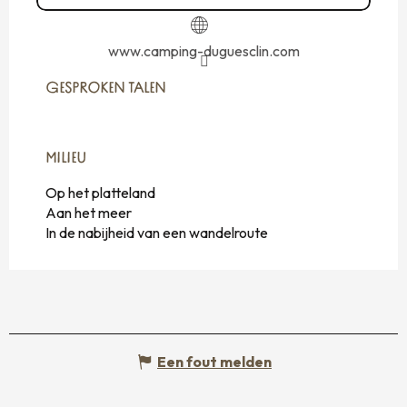
www.camping-duguesclin.com
GESPROKEN TALEN
GESPROKEN TALEN
MILIEU
MILIEU
Op het platteland
Aan het meer
In de nabijheid van een wandelroute
Een fout melden