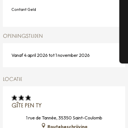
Contant Geld
Se
G
OPENINGSTIJDEN
Vanaf 4 april 2026 tot 1 november 2026
T
LOCATIE
GÎTE PEN TY
1 rue de Tannée, 35350 Saint-Coulomb
Routebeschrijving