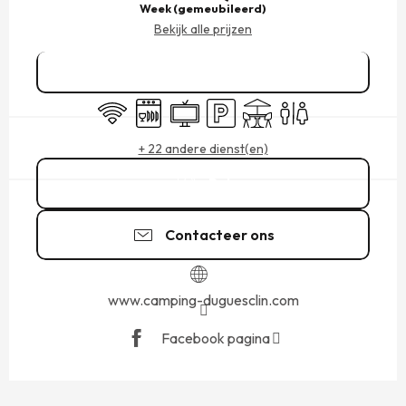
Week (gemeubileerd)
Bekijk alle prijzen
Reserveren
Wifi
Vaatwassers
Televisie
Parkeerplaats
Terras
Toiletten
+ 22 andere dienst(en)
Bel
Contacteer ons
www.camping-duguesclin.com
Facebook pagina