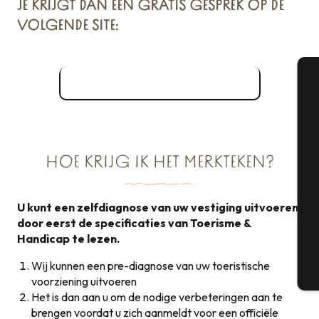
JE KRIJGT DAN EEN GRATIS GESPREK OP DE
VOLGENDE SITE:
Nationale Toeristische Merken
A
Se
HOE KRIJG IK HET MERKTEKEN?
U kunt een zelfdiagnose van uw vestiging uitvoeren
G
door eerst de specificaties van Toerisme &
Handicap te lezen.
Wij kunnen een pre-diagnose van uw toeristische
T
voorziening uitvoeren
Het is dan aan u om de nodige verbeteringen aan te
brengen voordat u zich aanmeldt voor een officiële