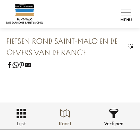
Aller
Home
Onze 8 bewaarde schatten
au
Saint Malo Le Bijou Corsaire
contenu
Fietsen rond Saint-Malo en de oevers van de Rance
MENU
principal
FIETSEN ROND SAINT-MALO EN DE
Ajou
OEVERS VAN DE RANCE
Lijst
Kaart
Verfijnen