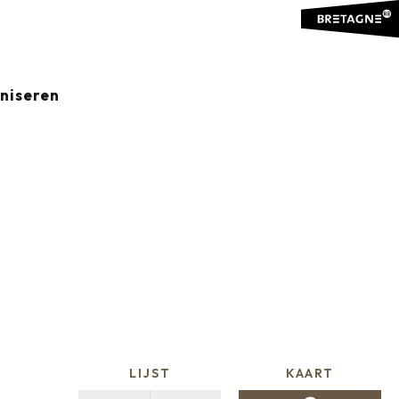
DE OEVERS
aniseren
Ajouter
LIJST
KAART