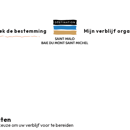
Corsaire
Campings in Saint-Malo en aan de oevers van de Rance
AINT-MALO EN AAN 
ek de bestemming
Mijn verblijf org
aten
euze om uw verblijf voor te bereiden