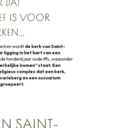
R DAT
IEF IS VOOR
RKEN…
 kerken wordt
de kerk van Saint-
ligging in het hart van een
nde honderd jaar oude iffs, waaronder
merkelijke bomen” staat. Een
eligieus complex dat een kerk,
lvarieberg en een ossuarium
 groepeert.
AN SAINT-