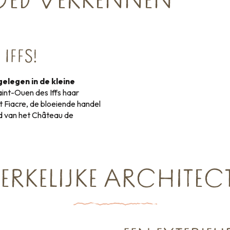
ED VERKENNEN
IFFS!
gelegen in de kleine
aint-Ouen des Iffs haar
 Fiacre, de bloeiende handel
id van het Château de
RKELIJKE ARCHITE