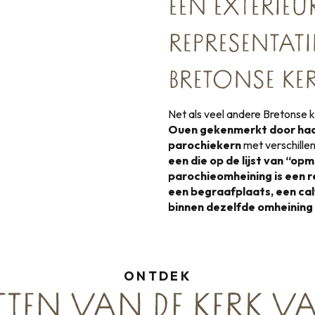
EEN EXTERIEU
REPRESENTAT
BRETONSE KE
Net als veel andere Bretonse
Ouen gekenmerkt door haar 
parochiekern
met verschille
een die op de lijst van “op
parochieomheining is een r
een begraafplaats, een ca
binnen dezelfde omheining
ONTDEK
TEN VAN DE KERK V