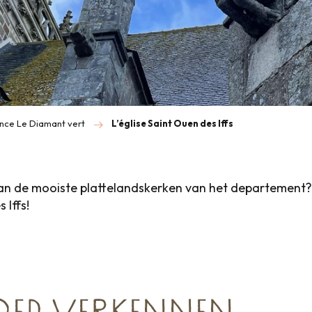
Rance Le Diamant vert
L’église Saint Ouen des Iffs
an de mooiste plattelandskerken van het departement?
 Iffs!