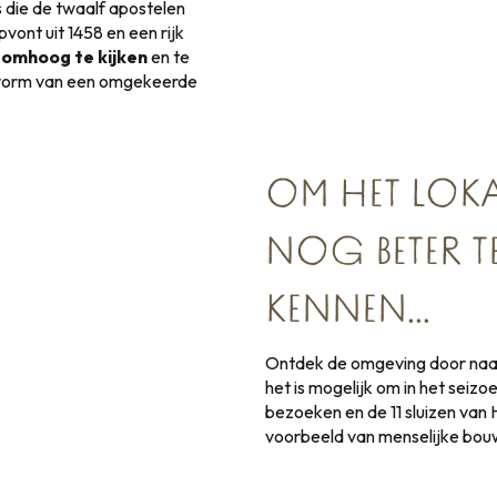
 die de twaalf apostelen
ont uit 1458 en een rijk
 omhoog te kijken
en te
e vorm van een omgekeerde
OM HET LOKA
NOG BETER TE
KENNEN…
Ontdek de omgeving door naar
het is mogelijk om in het sei
bezoeken en de 11 sluizen van
voorbeeld van menselijke bou