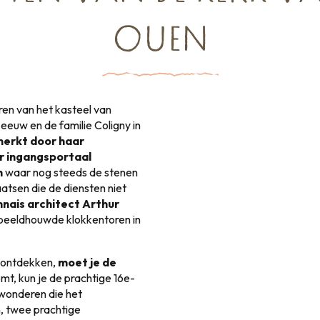
OUEN
en van het kasteel van
 eeuw en de familie Coligny in
erkt door haar
ar ingangsportaal
n
waar nog steeds de stenen
atsen die de diensten niet
nais architect Arthur
beeldhouwde klokkentoren in
e ontdekken,
moet je de
omt, kun je de prachtige 16e-
wonderen die het
n, twee prachtige