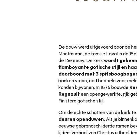
De bouw werd uitgevoerd door de her
Montmuran, de familie Laval in de 15e
de 16e eeuw. De kerk
wordt gekenm
flamboyante gotische stijl en ha
doorboord met 3 spitsboogboge
banken staan, ooit bedoeld voor mela
konden bijwonen. In 1875 bouwde
Ren
Regnault
een opengewerkte, rijk ge
Finistère gotische stijl.
Om de echte schatten van de kerk t
deuren openduwen
. Als je binnenk
eeuwse gebrandschilderde ramen be
lijdensverhaal van Christus uitbeelde