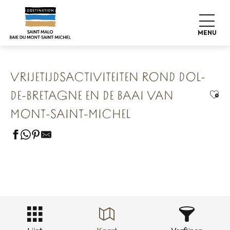
Aller
Home
Onze 8 bewaarde schatten
au
Dol-de-Bretagne La Cité Rayonnante
contenu
Vrijetijdsactiviteiten rond Dol-de-Bretagne en de baai van
MENU
Mont-Saint-Michel
principal
VRIJETIJDSACTIVITEITEN ROND DOL-
Ajou
DE-BRETAGNE EN DE BAAI VAN
MONT-SAINT-MICHEL