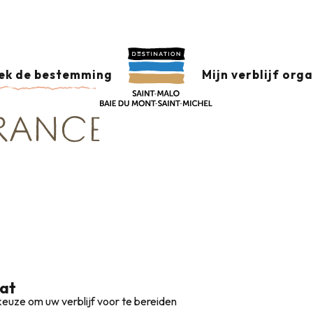
tische vesting
Bed and breakfast rond Combourg en het kanaal
FAST ROND COMBOU
ek de bestemming
Mijn verblijf org
-RANCE
aat
euze om uw verblijf voor te bereiden