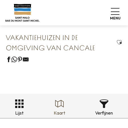
Aller
Home
Onze 8 bewaarde schatten
au
Cancale & Les Perles de la Côte
contenu
Vakantiehuizen in de omgeving van Cancale
MENU
principal
VAKANTIEHUIZEN IN DE
Ajou
OMGEVING VAN CANCALE
Lijst
Kaart
Verfijnen