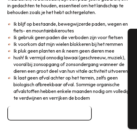
in gedachten te houden, essentieel om het landschap te
behouden zoals je het hebt achtergelaten.
Ik blijf op bestaande, bewegwijzerde paden, wegen en
fiets- en mountainbikeroutes
Ik gebruik geen paden die verboden zijn voor fietsen
Ik voorkom dat mijn wielen blokkeren bij het remmen
A
Ik pluk geen planten en ik neem geen dieren mee
hush! Ik vermijd onnodig lawaai (geschreeuw, muziek),
vooral bij zonsopgang of zonsondergang wanneer de
dieren een groot deel van hun vitale activiteit uitvoeren
Se
Ik laat geen afval achter op het terrein, zelfs geen
biologisch afbreekbaar afval. Sommige organische
afvalstoffen hebben enkele maanden nodig om volledig
G
te verdwijnen en verrijken de bodem
Alle informatie van de FF Vélo
T