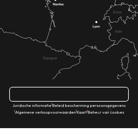
Hoe kom ik daar?
|
Juridische informatie
Beleid bescherming persoonsgegevens
NL
|
|
|
Algemene verkoopvoorwaarden
Kaart
Beheer van cookies
Zoek op
Voir les favoris