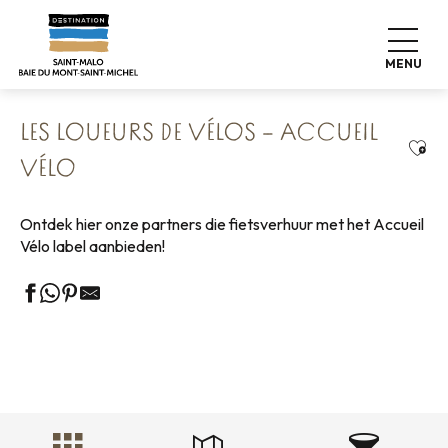
Aller
Home
Ontdek onze bestemming
Natuur
au
Fietstochten
Het netwerk Accueil Vélo
contenu
Les Loueurs de vélos – Accueil Vélo
MENU
principal
LES LOUEURS DE VÉLOS – ACCUEIL
Ajou
VÉLO
Ontdek hier onze partners die fietsverhuur met het Accueil
Vélo label aanbieden!