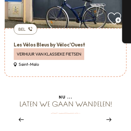
G
BEL
T
Les Vélos Bleus by Véloc'Ouest
VERHUUR VAN KLASSIEKE FIETSEN
Saint-Malo
Bed & Breakfast – Accueil Vélo
NU ...
LATEN WE GAAN WANDELEN!
FIETS NAAR HUIS
Lees meer over