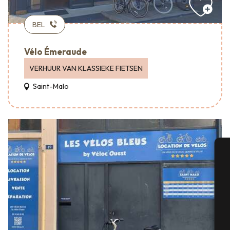
BEL
Vélo Émeraude
VERHUUR VAN KLASSIEKE FIETSEN
Saint-Malo
A
Se