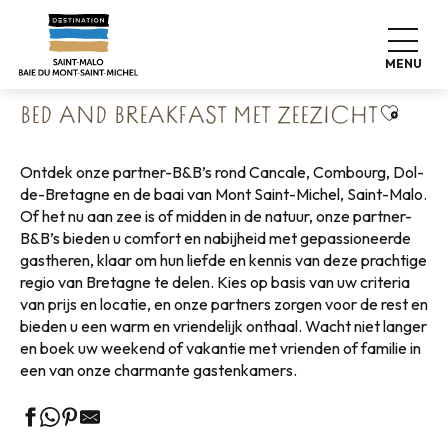
Aller
Home
Koffers pakken
Waar slapen
au
Logies & Ontbijt
Bed and breakfast met zeezicht
contenu
MENU
principal
Ajouter
BED AND BREAKFAST MET ZEEZICHT
Ontdek onze partner-B&B’s rond Cancale, Combourg, Dol-
de-Bretagne en de baai van Mont Saint-Michel, Saint-Malo.
Of het nu aan zee is of midden in de natuur, onze partner-
B&B’s bieden u comfort en nabijheid met gepassioneerde
gastheren, klaar om hun liefde en kennis van deze prachtige
regio van Bretagne te delen. Kies op basis van uw criteria
van prijs en locatie, en onze partners zorgen voor de rest en
bieden u een warm en vriendelijk onthaal. Wacht niet langer
en boek uw weekend of vakantie met vrienden of familie in
een van onze charmante gastenkamers.