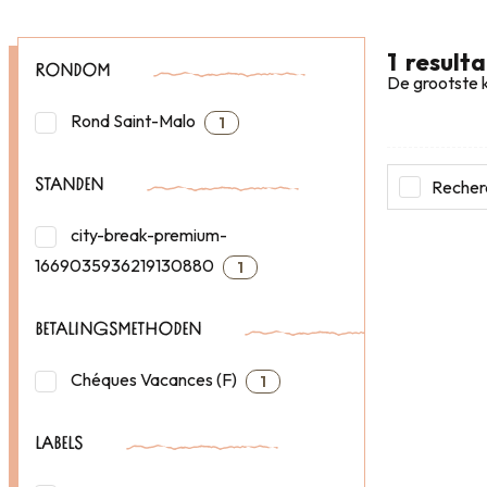
1
result
RONDOM
De grootste k
Rond Saint-Malo
1
Recherc
STANDEN
city-break-premium-
1669035936219130880
1
BETALINGSMETHODEN
Chéques Vacances (F)
1
LABELS