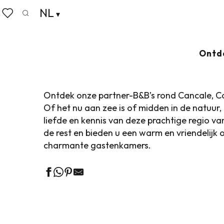
Aller
NL
Home
Koffers pakken
Waar slapen
Logies & Ontb
au
Zoek op
Voir les favoris
contenu
principal
BED AND BREAKF
Ontd
Ontdek onze partner-B&B’s rond Cancale, Co
Of het nu aan zee is of midden in de natuur
liefde en kennis van deze prachtige regio van
de rest en bieden u een warm en vriendelijk
charmante gastenkamers.