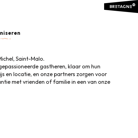
HE WIJK
Ajouter aux favo
aniseren
chel, Saint-Malo.
t gepassioneerde gastheren, klaar om hun
ijs en locatie, en onze partners zorgen voor
ntie met vrienden of familie in een van onze