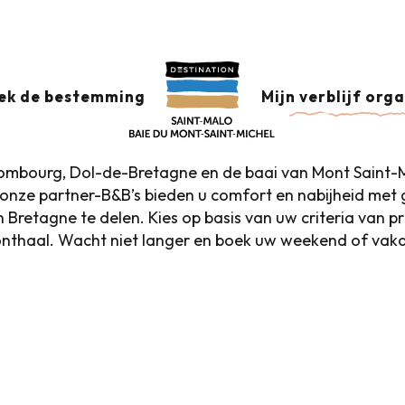
ijt
Bed and breakfast in de historische wijk
AST IN DE HISTORISC
ek de bestemming
Mijn verblijf org
mbourg, Dol-de-Bretagne en de baai van Mont Saint-Mi
, onze partner-B&B’s bieden u comfort en nabijheid me
 Bretagne te delen. Kies op basis van uw criteria van pr
 onthaal. Wacht niet langer en boek uw weekend of vaka