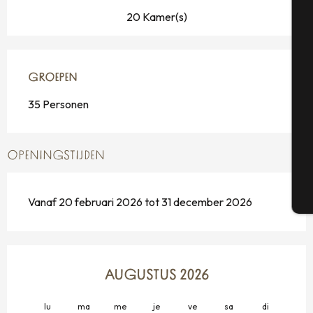
20 Kamer(s)
A
GROEPEN
GROEPEN
Se
35 Personen
G
OPENINGSTIJDEN
T
Vanaf 20 februari 2026 tot 31 december 2026
AUGUSTUS 2026
lu
ma
me
je
ve
sa
di
lu