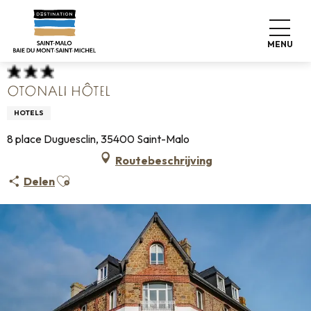
Aller
Home
Koffers pakken
Waar slapen
Hotels
au
Otonali Hôtel
contenu
MENU
principal
OTONALI HÔTEL
HOTELS
8 place Duguesclin, 35400 Saint-Malo
Routebeschrijving
Ajouter aux favoris
Delen