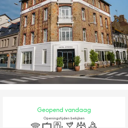
OPENINGSTIJDEN EN CONTACTGEGEVENS
Geopend vandaag
Openingstijden bekijken
Wifi
Televisie
Lift
Bar / Versnaperingsbar
Vergaderzaal
Seminars