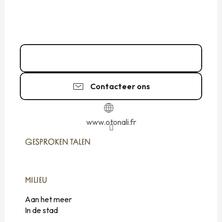
02 99 40 47
▒▒
Contacteer ons
www.otonali.fr
GESPROKEN TALEN
GESPROKEN TALEN
MILIEU
MILIEU
Aan het meer
In de stad