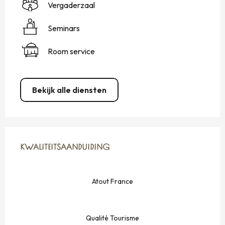
Vergaderzaal
Seminars
Room service
Bekijk alle diensten
DIENSTVERLENING
KWALITEITSAANDUIDING
KWALITEITSAANDUIDING
Atout France
Qualité Tourisme