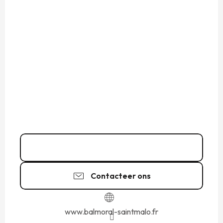
02 99 56 16
▒▒
Contacteer ons
www.balmoral-saintmalo.fr