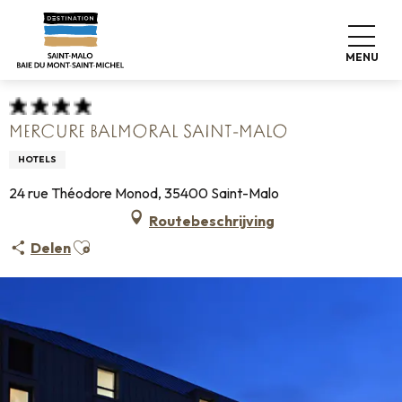
Aller
Home
Koffers pakken
Waar slapen
Hotels
au
Mercure Balmoral Saint-Malo
contenu
MENU
principal
MERCURE BALMORAL SAINT-MALO
HOTELS
24 rue Théodore Monod, 35400 Saint-Malo
Routebeschrijving
Ajouter aux favoris
Delen