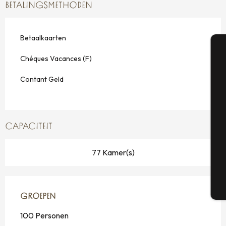
BETALINGSMETHODEN
Betaalkaarten
Chéques Vacances (F)
A
Contant Geld
Se
CAPACITEIT
G
77 Kamer(s)
T
GROEPEN
GROEPEN
100 Personen