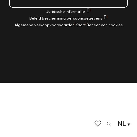
Hoe kom ik daar?
|
Juridische informatie
|
Beleid bescherming persoonsgegevens
|
|
Algemene verkoopvoorwaarden
Kaart
Beheer van cookies
NL
Zoek op
Voir les favoris