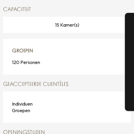
CAPACITEIT
15 Kamer(s)
A
GROEPEN
GROEPEN
Se
120 Personen
G
GEACCEPTEERDE CLIENTÈLES
Individuen
T
Groepen
OPENINGSTIJDEN