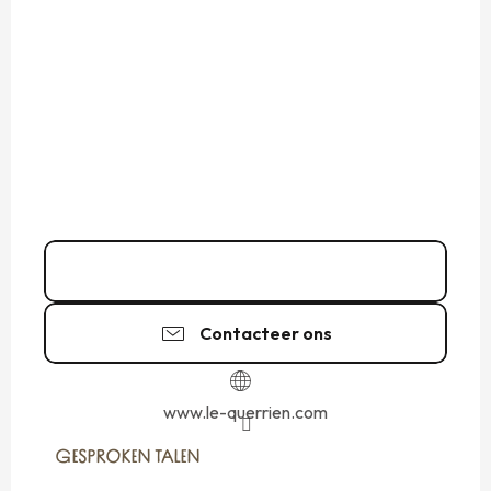
02 99 89 64
▒▒
Contacteer ons
www.le-querrien.com
GESPROKEN TALEN
GESPROKEN TALEN