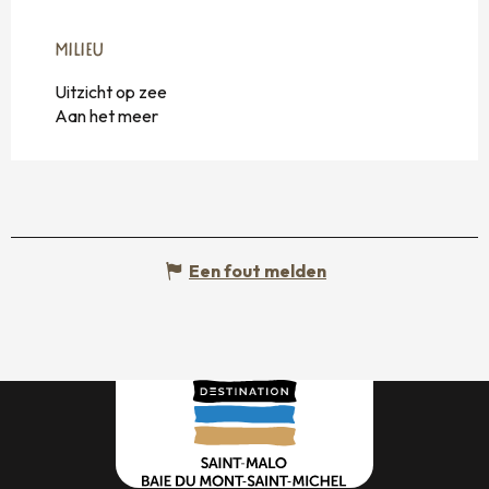
MILIEU
MILIEU
Uitzicht op zee
Aan het meer
Een fout melden