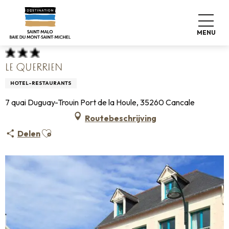
Aller
Home
Koffers pakken
Waar slapen
Hotels
au
Le Querrien
contenu
MENU
principal
LE QUERRIEN
HOTEL-RESTAURANTS
7 quai Duguay-Trouin Port de la Houle, 35260 Cancale
Routebeschrijving
Ajouter aux favoris
Delen