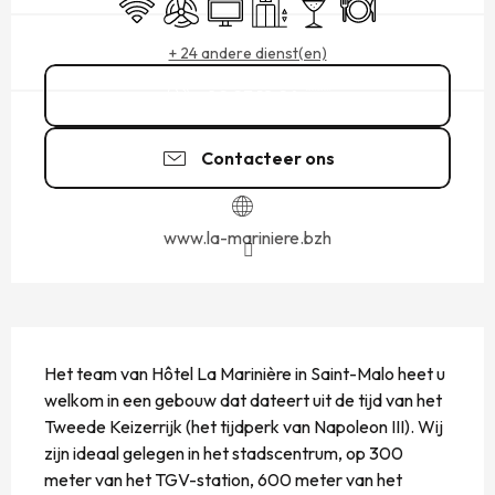
Wifi
Met airco
Televisie
Lift
Bar / Versnaperingsbar
Restaurant
+ 24 andere dienst(en)
02 23 18 24
▒▒
Contacteer ons
www.la-mariniere.bzh
BESCHRIJVING
Het team van Hôtel La Marinière in Saint-Malo heet u 
welkom in een gebouw dat dateert uit de tijd van het 
Tweede Keizerrijk (het tijdperk van Napoleon III). Wij 
zijn ideaal gelegen in het stadscentrum, op 300 
meter van het TGV-station, 600 meter van het 