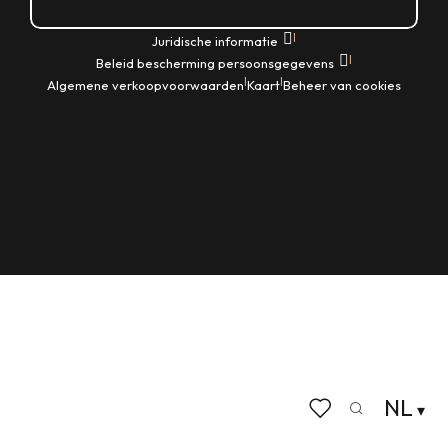
Hoe kom ik daar?
|
Juridische informatie
|
Beleid bescherming persoonsgegevens
|
|
Algemene verkoopvoorwaarden
Kaart
Beheer van cookies
NL
Zoek op
Voir les favoris