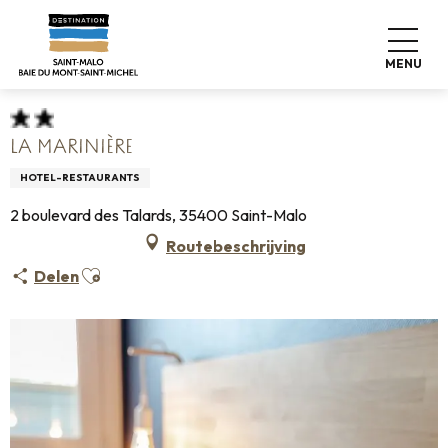
Aller
Home
Koffers pakken
Waar slapen
Hotels
au
La Marinière
contenu
MENU
principal
LA MARINIÈRE
HOTEL-RESTAURANTS
2 boulevard des Talards, 35400 Saint-Malo
Routebeschrijving
Ajouter aux favoris
Delen