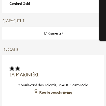
Contant Geld
G
CAPACITEIT
17 Kamer(s)
T
LOCATIE
LA MARINIÈRE
2 boulevard des Talards, 35400 Saint-Malo
Routebeschrijving