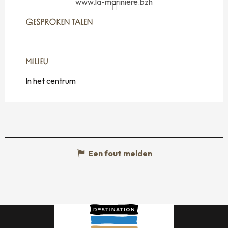
www.la-mariniere.bzh
GESPROKEN TALEN
GESPROKEN TALEN
MILIEU
MILIEU
In het centrum
Een fout melden